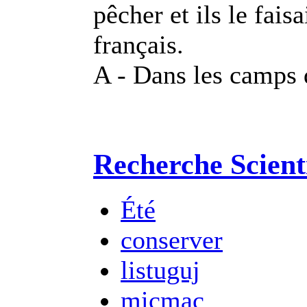
pêcher et ils le fais
français.
A - Dans les camps 
Recherche Scient
Été
conserver
listuguj
micmac