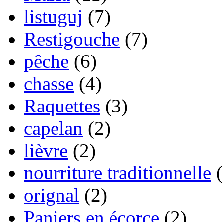
listuguj
(7)
Restigouche
(7)
pêche
(6)
chasse
(4)
Raquettes
(3)
capelan
(2)
lièvre
(2)
nourriture traditionnelle
(
orignal
(2)
Paniers en écorce
(2)