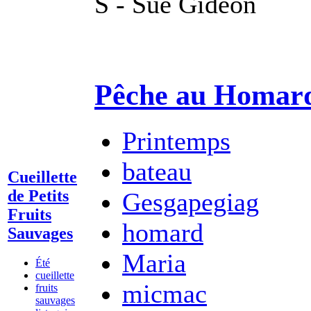
S - Sue Gideon
Pêche au Homar
Printemps
bateau
Cueillette
de Petits
Gesgapegiag
Fruits
homard
Sauvages
Maria
Été
cueillette
micmac
fruits
sauvages