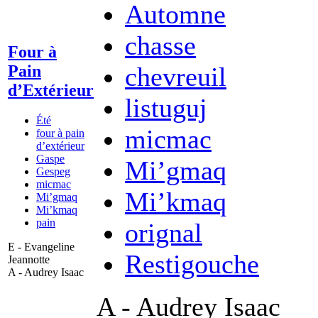
Automne
chasse
Four à
chevreuil
Pain
d’Extérieur
listuguj
Été
micmac
four à pain
d’extérieur
Gaspe
Mi’gmaq
Gespeg
micmac
Mi’kmaq
Mi’gmaq
Mi’kmaq
pain
orignal
E - Evangeline
Restigouche
Jeannotte
A - Audrey Isaac
A - Audrey Isaac