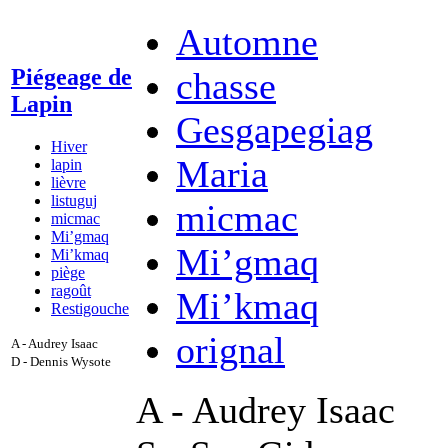
Automne
Piégeage de
chasse
Lapin
Gesgapegiag
Hiver
Maria
lapin
lièvre
listuguj
micmac
micmac
Mi’gmaq
Mi’gmaq
Mi’kmaq
piège
ragoût
Mi’kmaq
Restigouche
orignal
A - Audrey Isaac
D - Dennis Wysote
A - Audrey Isaac