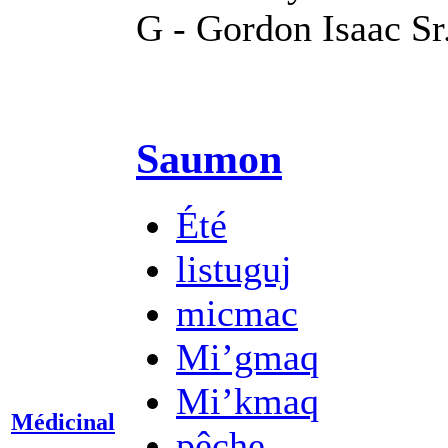
G - Gordon Isaac Sr
Saumon
Été
listuguj
micmac
Mi’gmaq
Mi’kmaq
Médicinal
pêche