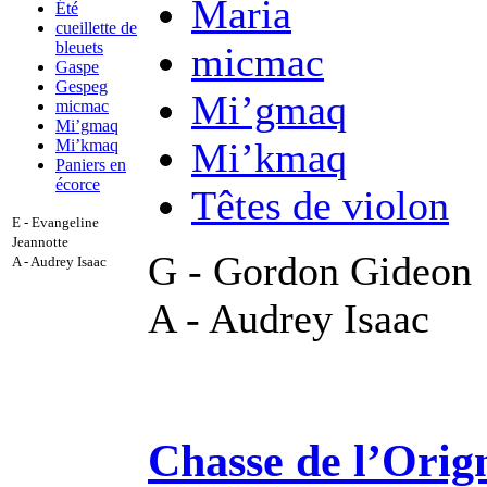
Maria
Été
cueillette de
bleuets
micmac
Gaspe
Gespeg
Mi’gmaq
micmac
Mi’gmaq
Mi’kmaq
Mi’kmaq
Paniers en
écorce
Têtes de violon
E - Evangeline
Jeannotte
G - Gordon Gideon
A - Audrey Isaac
A - Audrey Isaac
Chasse de l’Orig