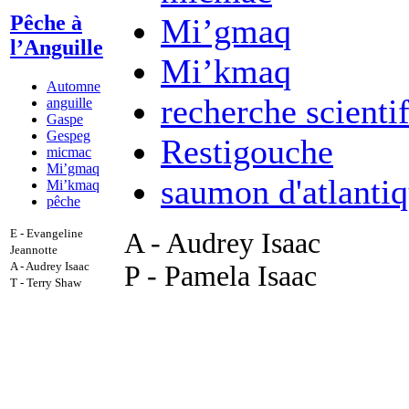
Pêche à
Mi’gmaq
l’Anguille
Mi’kmaq
Automne
recherche scienti
anguille
Gaspe
Gespeg
Restigouche
micmac
Mi’gmaq
saumon d'atlanti
Mi’kmaq
pêche
E - Evangeline
A - Audrey Isaac
Jeannotte
A - Audrey Isaac
P - Pamela Isaac
T - Terry Shaw