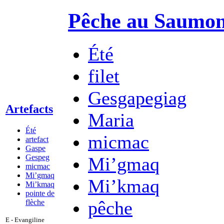
Pêche au Saumo
Été
filet
Gesgapegiag
Artefacts
Maria
Été
micmac
artefact
Gaspe
Gespeg
Mi’gmaq
micmac
Mi’gmaq
Mi’kmaq
Mi’kmaq
pointe de
pêche
flèche
E - Evangiline