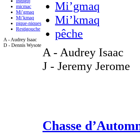
listuguj
Mi’gmaq
micmac
Mi’gmaq
Mi’kmaq
Mi’kmaq
pique-niques
Restigouche
pêche
A - Audrey Isaac
D - Dennis Wysote
A - Audrey Isaac
J - Jeremy Jerome
Chasse d’Autom