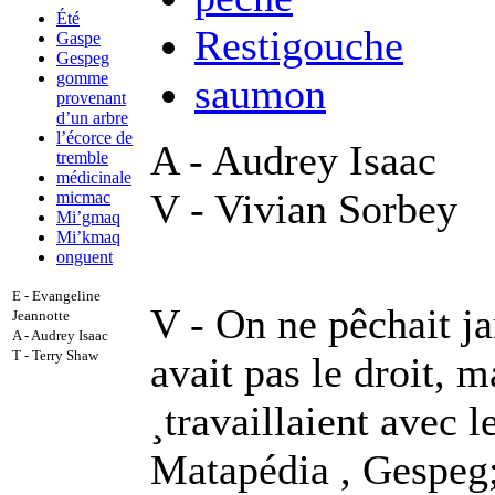
Été
Restigouche
Gaspe
Gespeg
gomme
saumon
provenant
d’un arbre
l’écorce de
A - Audrey Isaac
tremble
médicinale
V - Vivian Sorbey
micmac
Mi’gmaq
Mi’kmaq
onguent
E - Evangeline
V - On ne pêchait j
Jeannotte
A - Audrey Isaac
T - Terry Shaw
avait pas le droit, m
¸travaillaient avec 
Matapédia , Gespeg; 