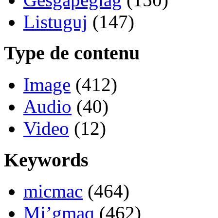
Listuguj
(147)
Type de contenu
Image
(412)
Audio
(40)
Video
(12)
Keywords
micmac
(464)
Mi’gmaq
(462)