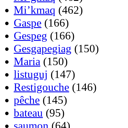
Mi’kmaq
(462)
Gaspe
(166)
Gespeg
(166)
Gesgapegiag
(150)
Maria
(150)
listuguj
(147)
Restigouche
(146)
pêche
(145)
bateau
(95)
saumon
(64)