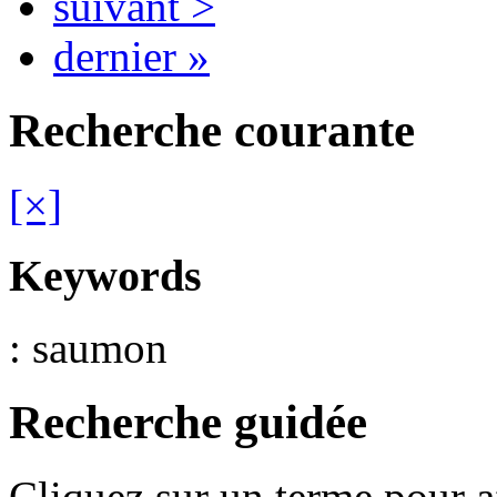
suivant >
dernier »
Recherche courante
[×]
Keywords
: saumon
Recherche guidée
Cliquez sur un terme pour a