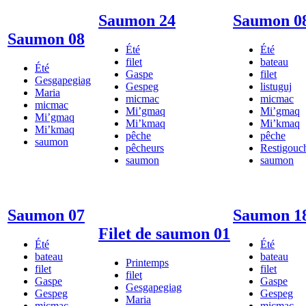
Saumon 24
Saumon 0
Saumon 08
Été
Été
filet
bateau
Été
Gaspe
filet
Gesgapegiag
Gespeg
listuguj
Maria
micmac
micmac
micmac
Mi’gmaq
Mi’gmaq
Mi’gmaq
Mi’kmaq
Mi’kmaq
Mi’kmaq
pêche
pêche
saumon
pêcheurs
Restigouc
saumon
saumon
Saumon 07
Saumon 1
Filet de saumon 01
Été
Été
bateau
bateau
Printemps
filet
filet
filet
Gaspe
Gaspe
Gesgapegiag
Gespeg
Gespeg
Maria
micmac
micmac