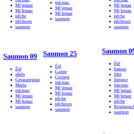
micmac
Mi’gmaq
Mi’gmaq
Mi’gmaq
Mi’kmaq
Mi’kmaq
Mi’kmaq
pêche
pêche
saumon
pêcheurs
pêcheurs
saumon
saumon
Saumon 0
Saumon 25
Saumon 09
Été
Été
Été
bateau
Gaspe
aînés
filet
Gespeg
Gesgapegiag
listuguj
micmac
Maria
micmac
Mi’gmaq
micmac
Mi’gmaq
Mi’kmaq
Mi’gmaq
Mi’kmaq
pêche
Mi’kmaq
pêche
pêcheurs
saumon
Restigouc
saumon
saumon