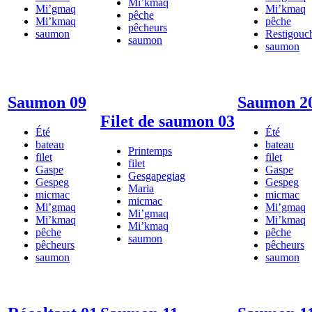
Mi’kmaq
Mi’gmaq
Mi’kmaq
pêche
Mi’kmaq
pêche
pêcheurs
saumon
Restigouc
saumon
saumon
Saumon 09
Saumon 2
Filet de saumon 03
Été
Été
bateau
bateau
Printemps
filet
filet
filet
Gaspe
Gaspe
Gesgapegiag
Gespeg
Gespeg
Maria
micmac
micmac
micmac
Mi’gmaq
Mi’gmaq
Mi’gmaq
Mi’kmaq
Mi’kmaq
Mi’kmaq
pêche
pêche
saumon
pêcheurs
pêcheurs
saumon
saumon