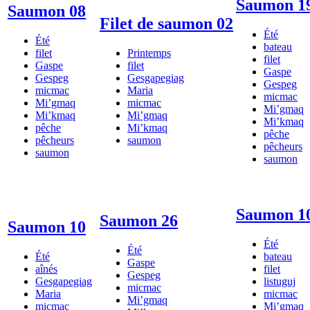
Saumon 1
Saumon 08
Filet de saumon 02
Été
Été
bateau
filet
Printemps
filet
Gaspe
filet
Gaspe
Gespeg
Gesgapegiag
Gespeg
micmac
Maria
micmac
Mi’gmaq
micmac
Mi’gmaq
Mi’kmaq
Mi’gmaq
Mi’kmaq
pêche
Mi’kmaq
pêche
pêcheurs
saumon
pêcheurs
saumon
saumon
Saumon 1
Saumon 26
Saumon 10
Été
Été
Été
bateau
Gaspe
aînés
filet
Gespeg
Gesgapegiag
listuguj
micmac
Maria
micmac
Mi’gmaq
micmac
Mi’gmaq