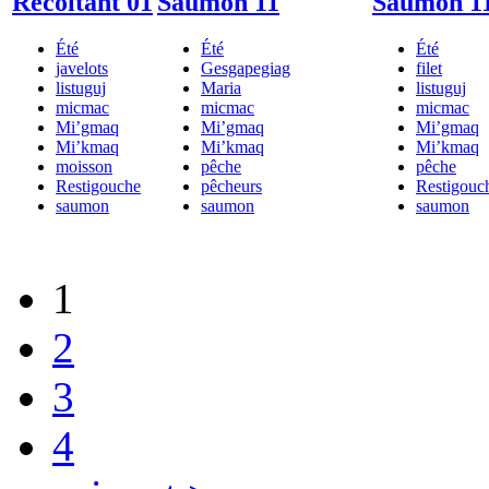
Récoltant 01
Saumon 11
Saumon 1
Été
Été
Été
javelots
Gesgapegiag
filet
listuguj
Maria
listuguj
micmac
micmac
micmac
Mi’gmaq
Mi’gmaq
Mi’gmaq
Mi’kmaq
Mi’kmaq
Mi’kmaq
moisson
pêche
pêche
Restigouche
pêcheurs
Restigouc
saumon
saumon
saumon
1
2
3
4