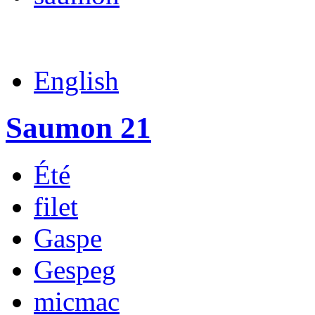
English
Saumon 21
Été
filet
Gaspe
Gespeg
micmac