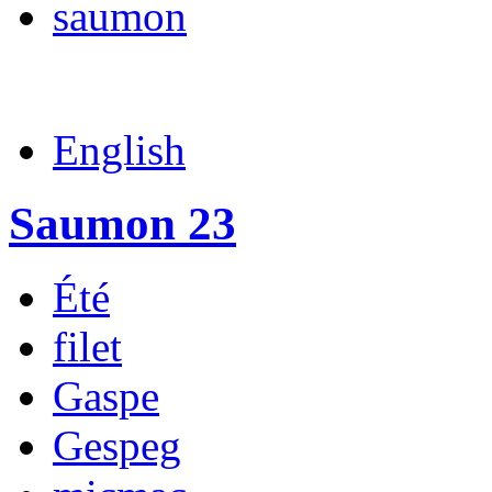
saumon
English
Saumon 23
Été
filet
Gaspe
Gespeg