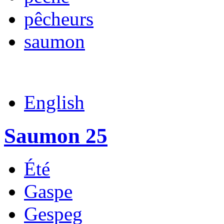
pêcheurs
saumon
English
Saumon 25
Été
Gaspe
Gespeg