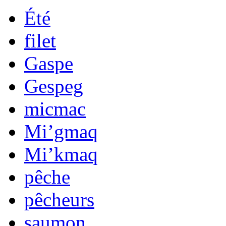
Été
filet
Gaspe
Gespeg
micmac
Mi’gmaq
Mi’kmaq
pêche
pêcheurs
saumon