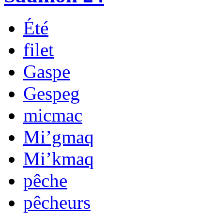
Été
filet
Gaspe
Gespeg
micmac
Mi’gmaq
Mi’kmaq
pêche
pêcheurs