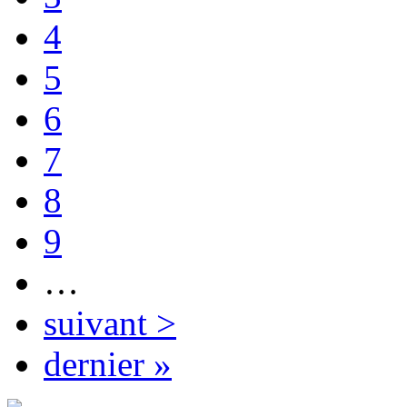
4
5
6
7
8
9
…
suivant >
dernier »