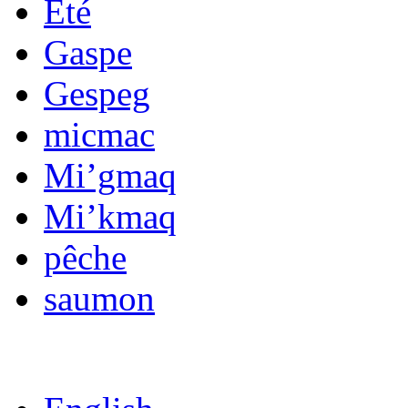
Été
Gaspe
Gespeg
micmac
Mi’gmaq
Mi’kmaq
pêche
saumon