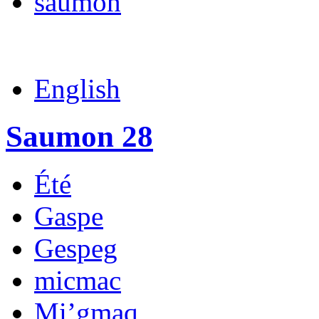
saumon
English
Saumon 28
Été
Gaspe
Gespeg
micmac
Mi’gmaq