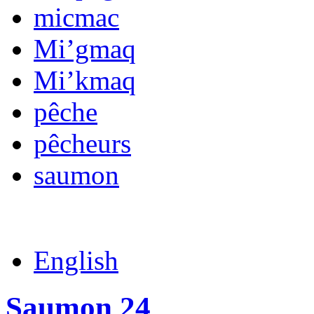
micmac
Mi’gmaq
Mi’kmaq
pêche
pêcheurs
saumon
English
Saumon 24