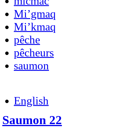
micmac
Mi’gmaq
Mi’kmaq
pêche
pêcheurs
saumon
English
Saumon 22