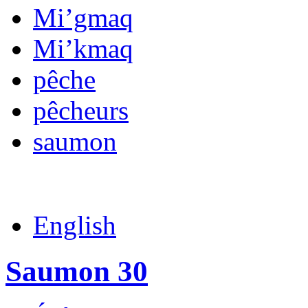
Mi’gmaq
Mi’kmaq
pêche
pêcheurs
saumon
English
Saumon 30