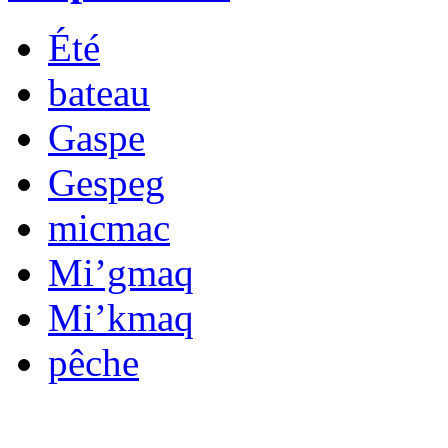
Été
bateau
Gaspe
Gespeg
micmac
Mi’gmaq
Mi’kmaq
pêche