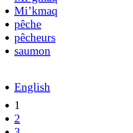
Mi’kmaq
pêche
pêcheurs
saumon
English
1
2
3