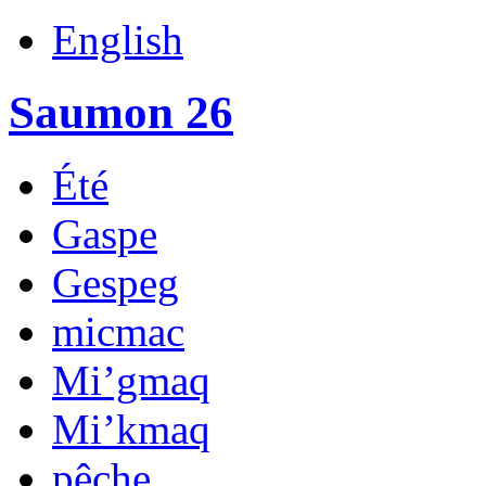
English
Saumon 26
Été
Gaspe
Gespeg
micmac
Mi’gmaq
Mi’kmaq
pêche