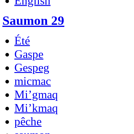
English
Saumon 29
Été
Gaspe
Gespeg
micmac
Mi’gmaq
Mi’kmaq
pêche