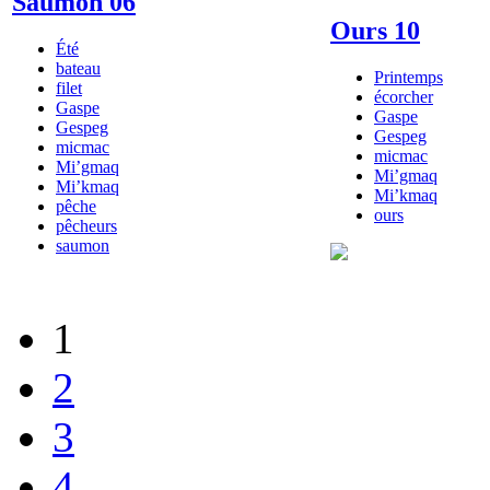
Saumon 06
Ours 10
Été
bateau
Printemps
filet
écorcher
Gaspe
Gaspe
Gespeg
Gespeg
micmac
micmac
Mi’gmaq
Mi’gmaq
Mi’kmaq
Mi’kmaq
pêche
ours
pêcheurs
saumon
1
2
3
4