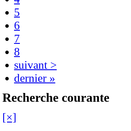
5
6
7
8
suivant >
dernier »
Recherche courante
[×]