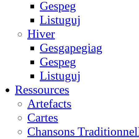
Gespeg
Listuguj
Hiver
Gesgapegiag
Gespeg
Listuguj
Ressources
Artefacts
Cartes
Chansons Traditionnel