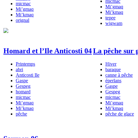
micmac
micmac
Mi’gmaq
Mi’gmaq
Mi’kmaq
Mi’kmaq
tepee
orignal
wigwam
Homard et l’Ile Anticosti 04
La pêche sur 
Printemps
Hiver
abri
baraque
Anticosti Ile
canne à pêche
Gaspe
éperlans
Gespeg
Gaspe
homard
Gespeg
micmac
micmac
Mi’gmaq
Mi’gmaq
Mi’kmaq
Mi’kmaq
pêche
pêche de glace