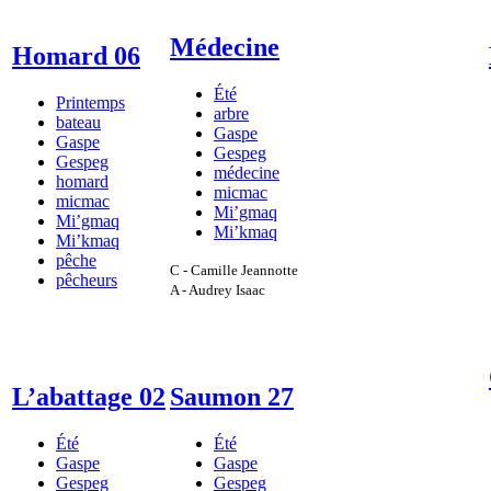
Médecine
Homard 06
Été
Printemps
arbre
bateau
Gaspe
Gaspe
Gespeg
Gespeg
médecine
homard
micmac
micmac
Mi’gmaq
Mi’gmaq
Mi’kmaq
Mi’kmaq
pêche
C - Camille Jeannotte
pêcheurs
A - Audrey Isaac
L’abattage 02
Saumon 27
Été
Été
Gaspe
Gaspe
Gespeg
Gespeg