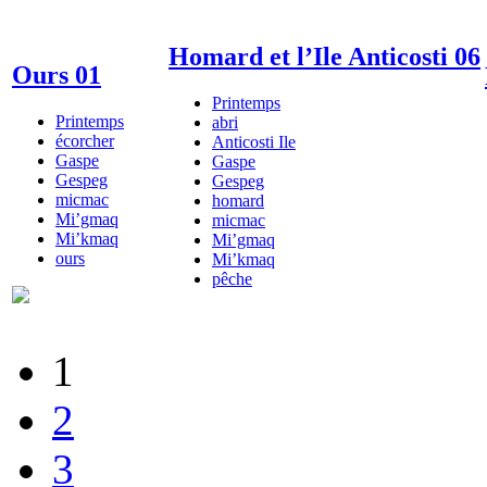
Homard et l’Ile Anticosti 06
Ours 01
Printemps
Printemps
abri
écorcher
Anticosti Ile
Gaspe
Gaspe
Gespeg
Gespeg
micmac
homard
Mi’gmaq
micmac
Mi’kmaq
Mi’gmaq
ours
Mi’kmaq
pêche
1
2
3