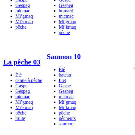
Gespeg
Gespeg
micmac
homard
Mi’gmaq
micmac
Mi’kmaq
Mi’gmaq
pêche
Mi’kmaq
pêche
Saumon 10
La pêche 03
Été
Été
bateau
canne à pêche
filet
Gaspe
Gaspe
Gespeg
Gespeg
micmac
micmac
Mi’gmaq
Mi’gmaq
Mi’kmaq
Mi’kmaq
pêche
pêche
truite
pêcheurs
saumon