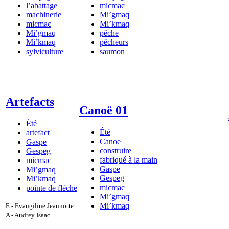
l’abattage
micmac
machinerie
Mi’gmaq
micmac
Mi’kmaq
Mi’gmaq
pêche
Mi’kmaq
pêcheurs
sylviculture
saumon
Artefacts
Canoë 01
Été
Été
artefact
Canoe
Gaspe
construire
Gespeg
fabriqué à la main
micmac
Gaspe
Mi’gmaq
Gespeg
Mi’kmaq
micmac
pointe de flèche
Mi’gmaq
Mi’kmaq
E - Evangiline Jeannotte
A - Audrey Isaac