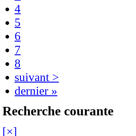
4
5
6
7
8
suivant >
dernier »
Recherche courante
[×]