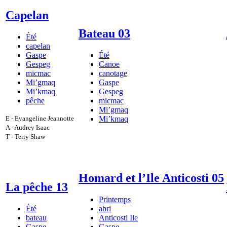
Capelan
Bateau 03
Été
capelan
Gaspe
Été
Gespeg
Canoe
micmac
canotage
Mi’gmaq
Gaspe
Mi’kmaq
Gespeg
pêche
micmac
Mi’gmaq
E - Evangeline Jeannotte
Mi’kmaq
A - Audrey Isaac
T - Terry Shaw
Homard et l’Ile Anticosti 05
La pêche 13
Printemps
Été
abri
bateau
Anticosti Ile
Gaspe
Gaspe