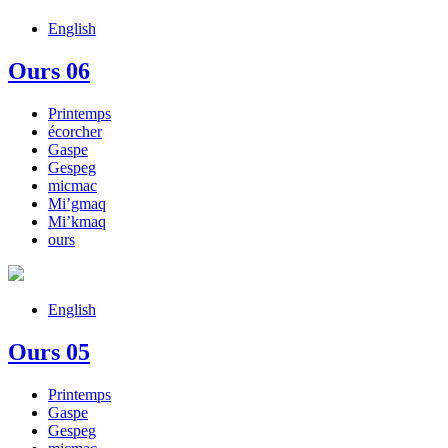
English
Ours 06
Printemps
écorcher
Gaspe
Gespeg
micmac
Mi’gmaq
Mi’kmaq
ours
English
Ours 05
Printemps
Gaspe
Gespeg