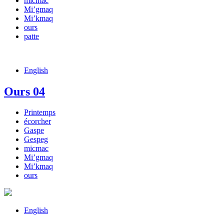
micmac
Mi’gmaq
Mi’kmaq
ours
patte
English
Ours 04
Printemps
écorcher
Gaspe
Gespeg
micmac
Mi’gmaq
Mi’kmaq
ours
English