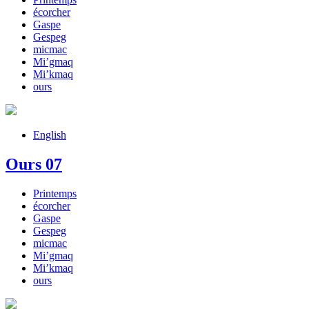
écorcher
Gaspe
Gespeg
micmac
Mi’gmaq
Mi’kmaq
ours
English
Ours 07
Printemps
écorcher
Gaspe
Gespeg
micmac
Mi’gmaq
Mi’kmaq
ours