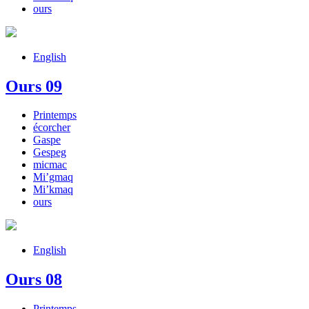
ours
English
Ours 09
Printemps
écorcher
Gaspe
Gespeg
micmac
Mi’gmaq
Mi’kmaq
ours
English
Ours 08
Printemps