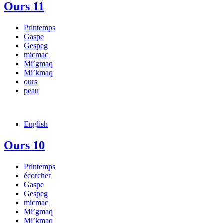
Ours 11
Printemps
Gaspe
Gespeg
micmac
Mi’gmaq
Mi’kmaq
ours
peau
English
Ours 10
Printemps
écorcher
Gaspe
Gespeg
micmac
Mi’gmaq
Mi’kmaq