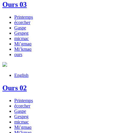
Ours 03
Printemps
écorcher
Gaspe
Gespeg
micmac
Mi’gmaq
Mi’kmaq
ours
English
Ours 02
Printemps
écorcher
Gaspe
Gespeg
micmac
Mi’gmaq
Mi’kmaq