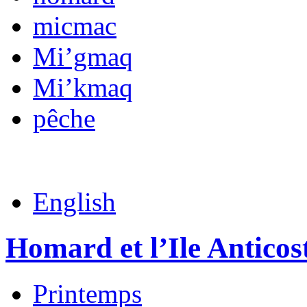
micmac
Mi’gmaq
Mi’kmaq
pêche
English
Homard et l’Ile Anticos
Printemps