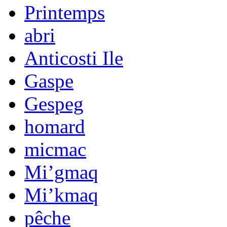
Printemps
abri
Anticosti Ile
Gaspe
Gespeg
homard
micmac
Mi’gmaq
Mi’kmaq
pêche