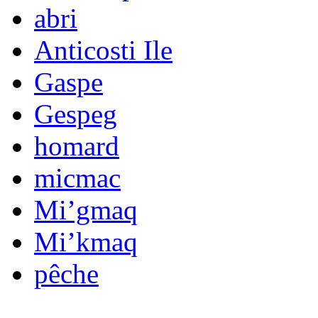
abri
Anticosti Ile
Gaspe
Gespeg
homard
micmac
Mi’gmaq
Mi’kmaq
pêche