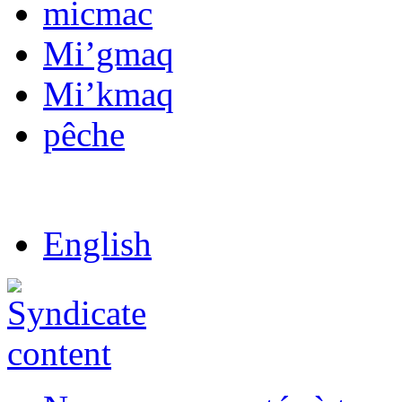
micmac
Mi’gmaq
Mi’kmaq
pêche
English