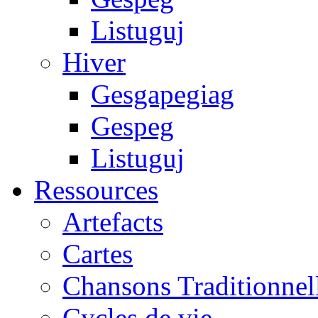
Listuguj
Hiver
Gesgapegiag
Gespeg
Listuguj
Ressources
Artefacts
Cartes
Chansons Traditionnel
Cycles de vie