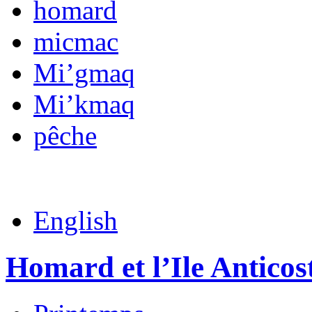
homard
micmac
Mi’gmaq
Mi’kmaq
pêche
English
Homard et l’Ile Anticos