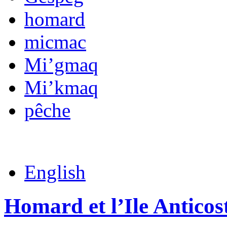
homard
micmac
Mi’gmaq
Mi’kmaq
pêche
English
Homard et l’Ile Anticos