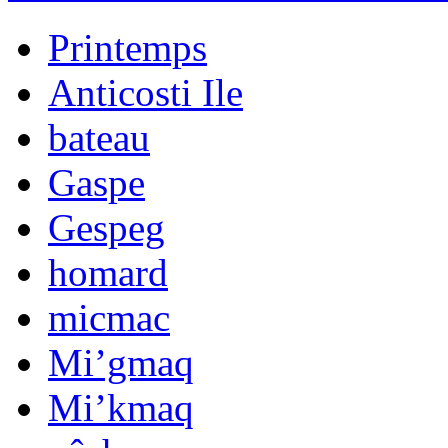
Printemps
Anticosti Ile
bateau
Gaspe
Gespeg
homard
micmac
Mi’gmaq
Mi’kmaq