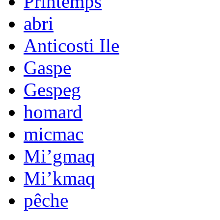
Printemps
abri
Anticosti Ile
Gaspe
Gespeg
homard
micmac
Mi’gmaq
Mi’kmaq
pêche