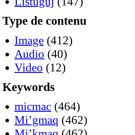
Listuguj
(147)
Type de contenu
Image
(412)
Audio
(40)
Video
(12)
Keywords
micmac
(464)
Mi’gmaq
(462)
Mi’kmaq
(462)