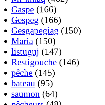
Gaspe
(166)
Gespeg
(166)
Gesgapegiag
(150)
Maria
(150)
listuguj
(147)
Restigouche
(146)
pêche
(145)
bateau
(95)
saumon
(64)
pêcheurs
(48)