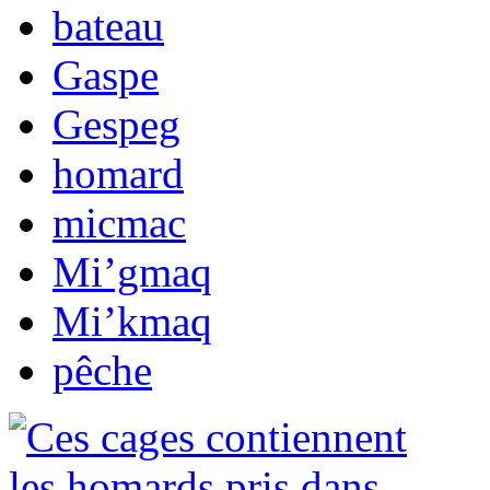
bateau
Gaspe
Gespeg
homard
micmac
Mi’gmaq
Mi’kmaq
pêche