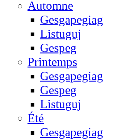
Automne
Gesgapegiag
Listuguj
Gespeg
Printemps
Gesgapegiag
Gespeg
Listuguj
Été
Gesgapegiag