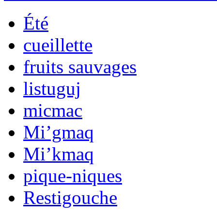
Été
cueillette
fruits sauvages
listuguj
micmac
Mi’gmaq
Mi’kmaq
pique-niques
Restigouche