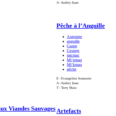
A - Audrey Isaac
Pêche à l’Anguille
Automne
anguille
Gaspe
Gespeg
micmac
Mi’gmaq
Mi’kmaq
pêche
E - Evangeline Jeannotte
A - Audrey Isaac
T - Terry Shaw
 aux Viandes Sauvages
Artefacts