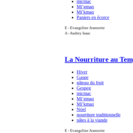
micmac
Mi’gmaq
Mi’kmaq
Paniers en écorce
E - Evangeline Jeannotte
A - Audrey Isaac
La Nourriture au Tem
Hiver
Gaspe
gâteau du fruit
Gespeg
micmac
Mi’gmaq
Mi’kmaq
Nöel
nourriture traditionnelle
pâtes à la viande
E - Evangeline Jeannotte