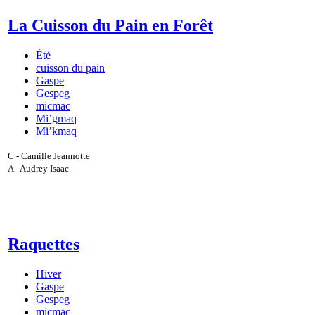
La Cuisson du Pain en Forêt
Été
cuisson du pain
Gaspe
Gespeg
micmac
Mi’gmaq
Mi’kmaq
C - Camille Jeannotte
A - Audrey Isaac
Raquettes
Hiver
Gaspe
Gespeg
micmac