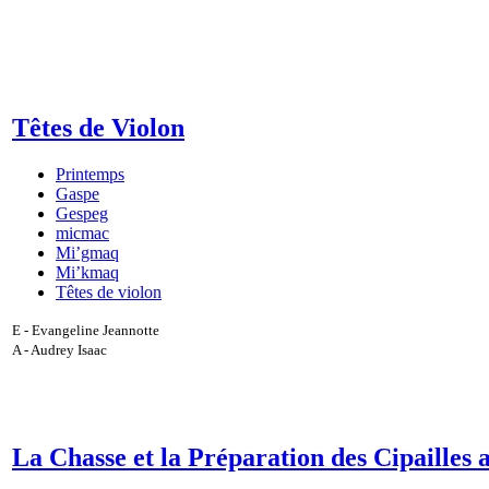
Têtes de Violon
Printemps
Gaspe
Gespeg
micmac
Mi’gmaq
Mi’kmaq
Têtes de violon
E - Evangeline Jeannotte
A - Audrey Isaac
La Chasse et la Préparation des Cipailles