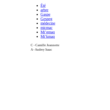
Été
arbre
Gaspe
Gespeg
médecine
micmac
Mi’gmaq
Mi’kmaq
C - Camille Jeannotte
A - Audrey Isaac