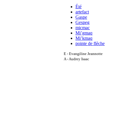
Été
artefact
Gaspe
Gespeg
micmac
Mi’gmaq
Mi’kmaq
pointe de flèche
E - Evangiline Jeannotte
A - Audrey Isaac