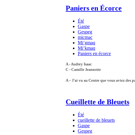
Paniers en Écorce
Été
Gaspe
Gespeg
micmac
Mi’gmaq
Mi’kmaq
Paniers en écorce
A - Audrey Isaac
C - Camille Jeannotte
A – J’ai vu au Centre que vous aviez des pa
Cueillette de Bleuets
Été
cueillette de bleuets
Gaspe
Gespeg