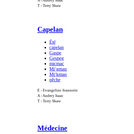
A - Audrey Isaac
T - Terry Shaw
Capelan
Été
capelan
Gaspe
Gespeg
micmac
Mi’gmaq
Mi’kmaq
pêche
E - Evangeline Jeannotte
A - Audrey Isaac
T - Terry Shaw
Médecine