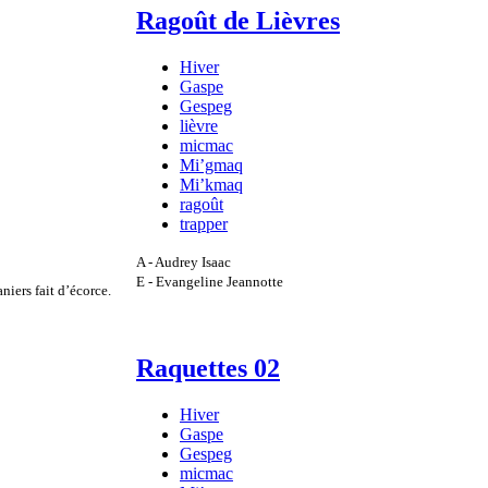
Ragoût de Lièvres
Hiver
Gaspe
Gespeg
lièvre
micmac
Mi’gmaq
Mi’kmaq
ragoût
trapper
A - Audrey Isaac
E - Evangeline Jeannotte
niers fait d’écorce.
Raquettes 02
Hiver
Gaspe
Gespeg
micmac