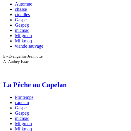
Automne
chasse
cipailles
Gaspe
Gespeg
micmac
Mi’gmaq
Mi’kmaq
viande sauvage
E - Evangeline Jeannotte
A - Audrey Isaac
La Pêche au Capelan
Printemps
capelan
Gaspe
Gespeg
micmac
Mi’gmaq
Mi’kmaq