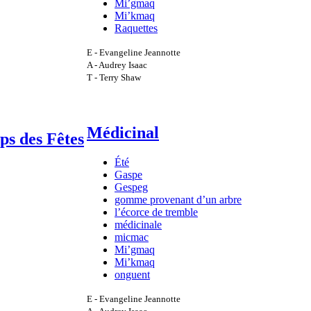
Mi’gmaq
Mi’kmaq
Raquettes
E - Evangeline Jeannotte
A - Audrey Isaac
T - Terry Shaw
Médicinal
ps des Fêtes
Été
Gaspe
Gespeg
gomme provenant d’un arbre
l’écorce de tremble
médicinale
micmac
Mi’gmaq
Mi’kmaq
onguent
E - Evangeline Jeannotte