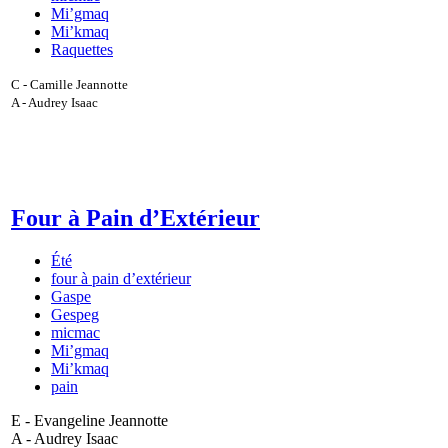
Mi’gmaq
Mi’kmaq
Raquettes
C - Camille Jeannotte
A - Audrey Isaac
Four à Pain d’Extérieur
Été
four à pain d’extérieur
Gaspe
Gespeg
micmac
Mi’gmaq
Mi’kmaq
pain
E - Evangeline Jeannotte
A - Audrey Isaac