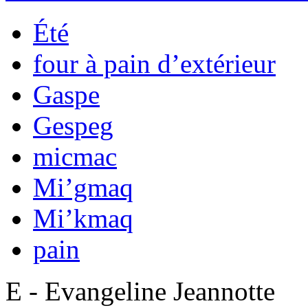
Été
four à pain d’extérieur
Gaspe
Gespeg
micmac
Mi’gmaq
Mi’kmaq
pain
E - Evangeline Jeannotte