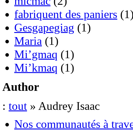
micmac
(2)
fabriquent des paniers
(1
Gesgapegiag
(1)
Maria
(1)
Mi’gmaq
(1)
Mi’kmaq
(1)
Author
:
tout
» Audrey Isaac
Nos communautés à traver