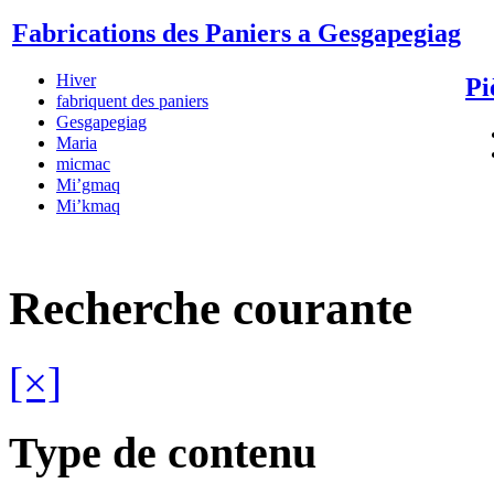
Fabrications des Paniers a Gesgapegiag
Hiver
Pi
fabriquent des paniers
Gesgapegiag
Maria
micmac
Mi’gmaq
Mi’kmaq
Recherche courante
[×]
Type de contenu