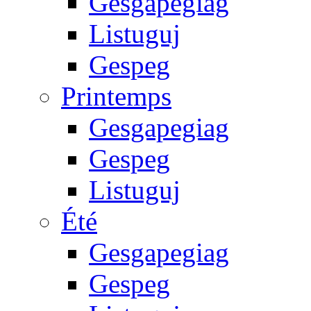
Gesgapegiag
Listuguj
Gespeg
Printemps
Gesgapegiag
Gespeg
Listuguj
Été
Gesgapegiag
Gespeg