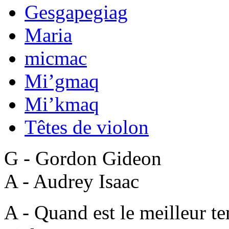
Gesgapegiag
Maria
micmac
Mi’gmaq
Mi’kmaq
Têtes de violon
G - Gordon Gideon
A - Audrey Isaac
A - Quand est le meilleur te