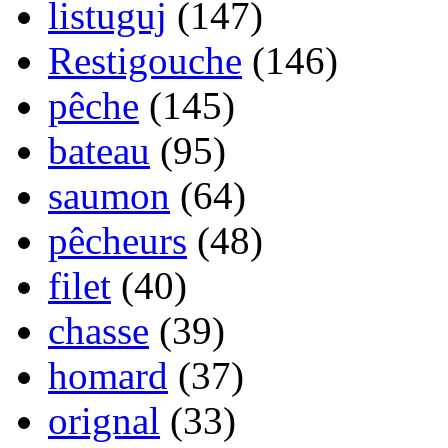
listuguj
(147)
Restigouche
(146)
pêche
(145)
bateau
(95)
saumon
(64)
pêcheurs
(48)
filet
(40)
chasse
(39)
homard
(37)
orignal
(33)