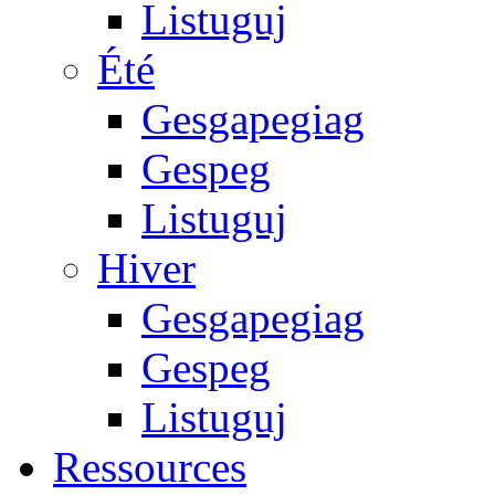
Listuguj
Été
Gesgapegiag
Gespeg
Listuguj
Hiver
Gesgapegiag
Gespeg
Listuguj
Ressources