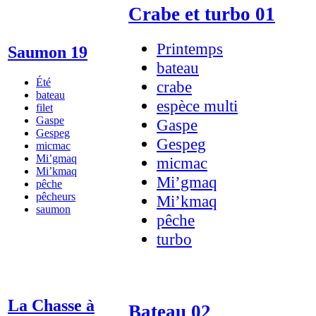
Crabe et turbo 01
Printemps
Saumon 19
bateau
Été
crabe
bateau
espèce multi
filet
Gaspe
Gaspe
Gespeg
Gespeg
micmac
Mi’gmaq
micmac
Mi’kmaq
Mi’gmaq
pêche
pêcheurs
Mi’kmaq
saumon
pêche
turbo
La Chasse à
Bateau 02