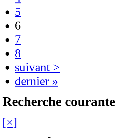
5
6
7
8
suivant >
dernier »
Recherche courante
[×]