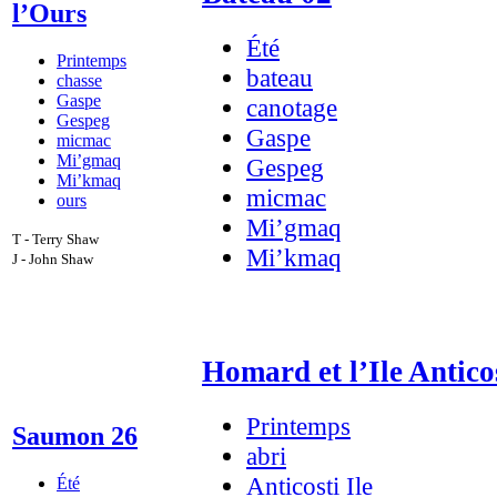
l’Ours
Été
Printemps
bateau
chasse
Gaspe
canotage
Gespeg
Gaspe
micmac
Mi’gmaq
Gespeg
Mi’kmaq
micmac
ours
Mi’gmaq
T - Terry Shaw
Mi’kmaq
J - John Shaw
Homard et l’Ile Antico
Printemps
Saumon 26
abri
Anticosti Ile
Été