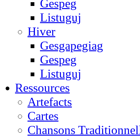
Gespeg
Listuguj
Hiver
Gesgapegiag
Gespeg
Listuguj
Ressources
Artefacts
Cartes
Chansons Traditionnel