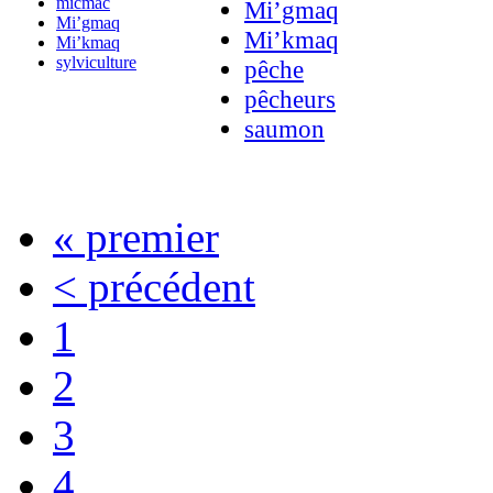
micmac
Mi’gmaq
Mi’gmaq
Mi’kmaq
Mi’kmaq
sylviculture
pêche
pêcheurs
saumon
« premier
< précédent
1
2
3
4