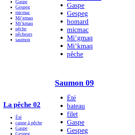
Gaspe
Gaspe
Gespeg
Gespeg
micmac
Mi’gmaq
homard
Mi’kmaq
micmac
pêche
pêcheurs
Mi’gmaq
saumon
Mi’kmaq
pêche
Saumon 09
Été
La pêche 02
bateau
filet
Été
Gaspe
canne à pêche
Gaspe
Gespeg
Gespeg