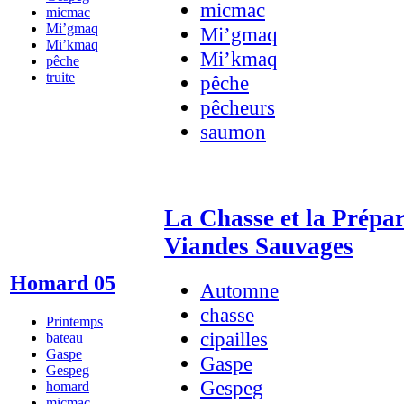
micmac
micmac
Mi’gmaq
Mi’gmaq
Mi’kmaq
Mi’kmaq
pêche
truite
pêche
pêcheurs
saumon
La Chasse et la Prépar
Viandes Sauvages
Homard 05
Automne
chasse
Printemps
cipailles
bateau
Gaspe
Gaspe
Gespeg
Gespeg
homard
micmac