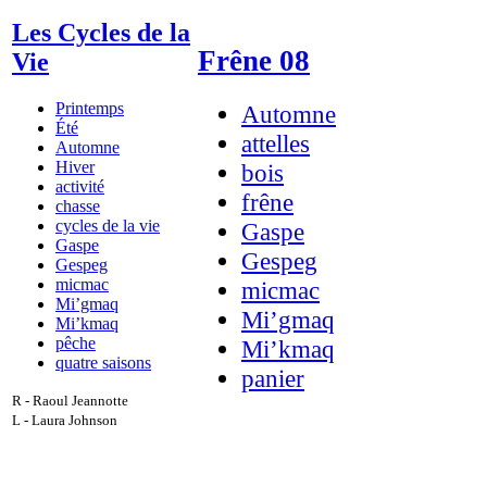
Les Cycles de la
Frêne 08
Vie
Printemps
Automne
Été
attelles
Automne
Hiver
bois
activité
frêne
chasse
cycles de la vie
Gaspe
Gaspe
Gespeg
Gespeg
micmac
micmac
Mi’gmaq
Mi’gmaq
Mi’kmaq
pêche
Mi’kmaq
quatre saisons
panier
R - Raoul Jeannotte
L - Laura Johnson