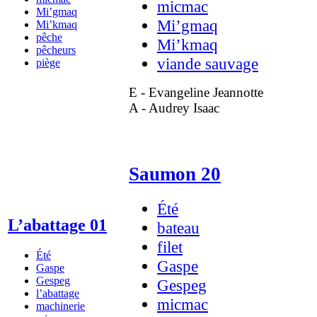
micmac
Mi’gmaq
Mi’gmaq
Mi’kmaq
pêche
Mi’kmaq
pêcheurs
viande sauvage
piège
E - Evangeline Jeannotte
A - Audrey Isaac
Saumon 20
Été
L’abattage 01
bateau
filet
Été
Gaspe
Gaspe
Gespeg
Gespeg
l’abattage
micmac
machinerie