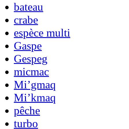
bateau
crabe
espèce multi
Gaspe
Gespeg
micmac
Mi’gmaq
Mi’kmaq
pêche
turbo