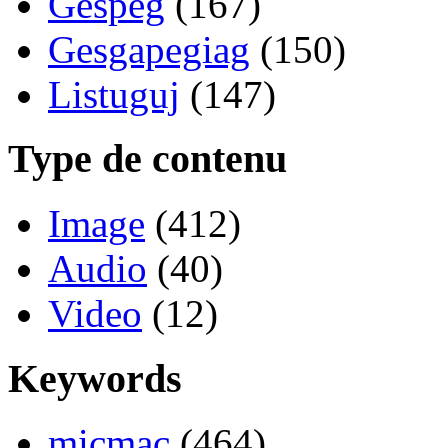
Gespeg
(167)
Gesgapegiag
(150)
Listuguj
(147)
Type de contenu
Image
(412)
Audio
(40)
Video
(12)
Keywords
micmac
(464)