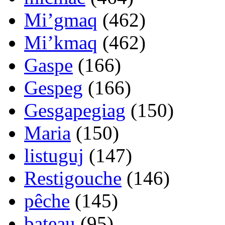
Mi’gmaq
(462)
Mi’kmaq
(462)
Gaspe
(166)
Gespeg
(166)
Gesgapegiag
(150)
Maria
(150)
listuguj
(147)
Restigouche
(146)
pêche
(145)
bateau
(95)