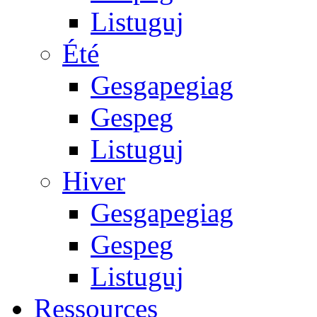
Listuguj
Été
Gesgapegiag
Gespeg
Listuguj
Hiver
Gesgapegiag
Gespeg
Listuguj
Ressources