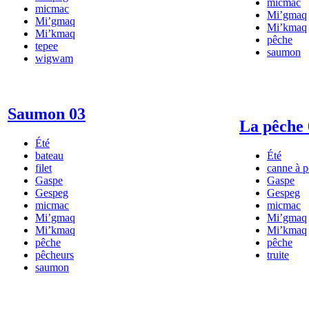
micmac
micmac
Mi’gmaq
Mi’gmaq
Mi’kmaq
Mi’kmaq
pêche
tepee
saumon
wigwam
Saumon 03
La pêche 
Été
bateau
Été
filet
canne à 
Gaspe
Gaspe
Gespeg
Gespeg
micmac
micmac
Mi’gmaq
Mi’gmaq
Mi’kmaq
Mi’kmaq
pêche
pêche
pêcheurs
truite
saumon