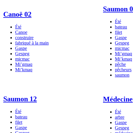
Saumon 0
Canoë 02
Été
Été
bateau
Canoe
filet
construire
Gaspe
fabriqué à la main
Gespeg
Gaspe
micmac
Gespeg
Mi’gmaq
micmac
Mi’kmaq
Mi’gmaq
pêche
Mi’kmaq
pêcheurs
saumon
Saumon 12
Médecine
Été
Été
bateau
arbre
filet
Gaspe
Gaspe
Gespeg
Gespeg