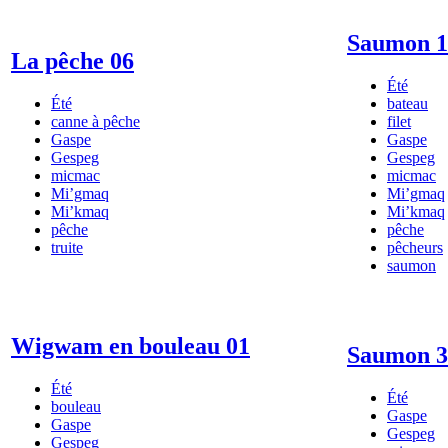
Saumon 1
La pêche 06
Été
Été
bateau
canne à pêche
filet
Gaspe
Gaspe
Gespeg
Gespeg
micmac
micmac
Mi’gmaq
Mi’gmaq
Mi’kmaq
Mi’kmaq
pêche
pêche
truite
pêcheurs
saumon
Wigwam en bouleau 01
Saumon 3
Été
Été
bouleau
Gaspe
Gaspe
Gespeg
Gespeg