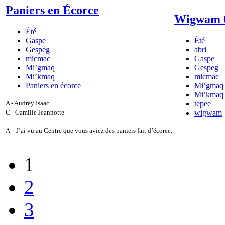
Paniers en Écorce
Wigwam 
Été
Gaspe
Été
Gespeg
abri
micmac
Gaspe
Mi’gmaq
Gespeg
Mi’kmaq
micmac
Paniers en écorce
Mi’gmaq
Mi’kmaq
A - Audrey Isaac
tepee
C - Camille Jeannotte
wigwam
A – J’ai vu au Centre que vous aviez des paniers fait d’écorce.
1
2
3