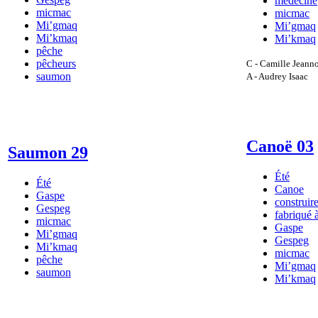
médecine
micmac
micmac
Mi’gmaq
Mi’gmaq
Mi’kmaq
Mi’kmaq
pêche
pêcheurs
C - Camille Jeanno
saumon
A - Audrey Isaac
Canoë 03
Saumon 29
Été
Été
Canoe
Gaspe
construir
Gespeg
fabriqué 
micmac
Gaspe
Mi’gmaq
Gespeg
Mi’kmaq
micmac
pêche
Mi’gmaq
saumon
Mi’kmaq