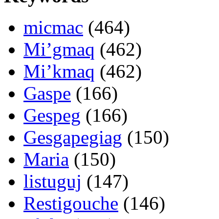
micmac
(464)
Mi’gmaq
(462)
Mi’kmaq
(462)
Gaspe
(166)
Gespeg
(166)
Gesgapegiag
(150)
Maria
(150)
listuguj
(147)
Restigouche
(146)