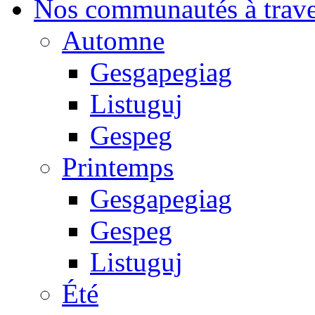
Nos communautés à traver
Automne
Gesgapegiag
Listuguj
Gespeg
Printemps
Gesgapegiag
Gespeg
Listuguj
Été