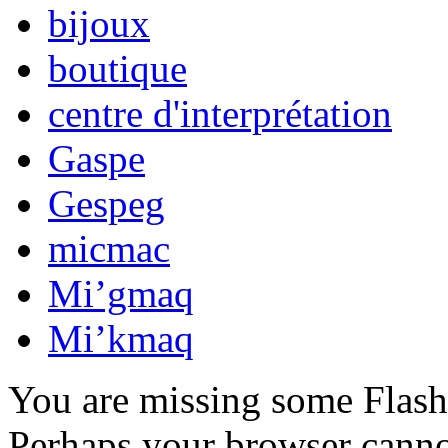
bijoux
boutique
centre d'interprétation
Gaspe
Gespeg
micmac
Mi’gmaq
Mi’kmaq
You are missing some Flash 
Perhaps your browser cannot