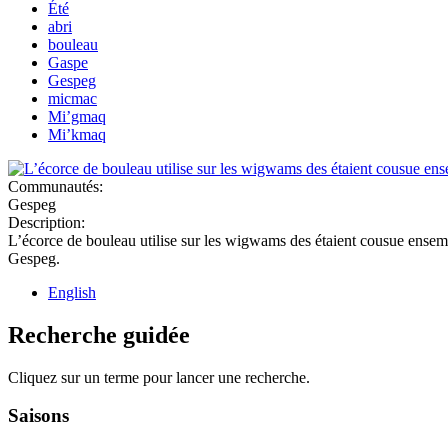
Été
abri
bouleau
Gaspe
Gespeg
micmac
Mi’gmaq
Mi’kmaq
Communautés:
Gespeg
Description:
L’écorce de bouleau utilise sur les wigwams des étaient cousue ense
Gespeg.
English
Recherche guidée
Cliquez sur un terme pour lancer une recherche.
Saisons