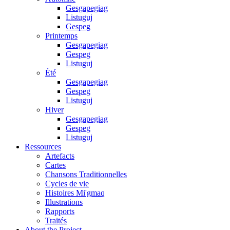
Gesgapegiag
Listuguj
Gespeg
Printemps
Gesgapegiag
Gespeg
Listuguj
Été
Gesgapegiag
Gespeg
Listuguj
Hiver
Gesgapegiag
Gespeg
Listuguj
Ressources
Artefacts
Cartes
Chansons Traditionnelles
Cycles de vie
Histoires Mi'gmaq
Illustrations
Rapports
Traités
About the Project