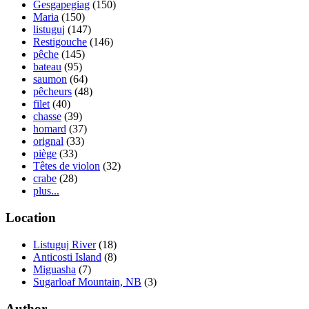
Gesgapegiag
(150)
Maria
(150)
listuguj
(147)
Restigouche
(146)
pêche
(145)
bateau
(95)
saumon
(64)
pêcheurs
(48)
filet
(40)
chasse
(39)
homard
(37)
orignal
(33)
piège
(33)
Têtes de violon
(32)
crabe
(28)
plus...
Location
Listuguj River
(18)
Anticosti Island
(8)
Miguasha
(7)
Sugarloaf Mountain, NB
(3)
Author