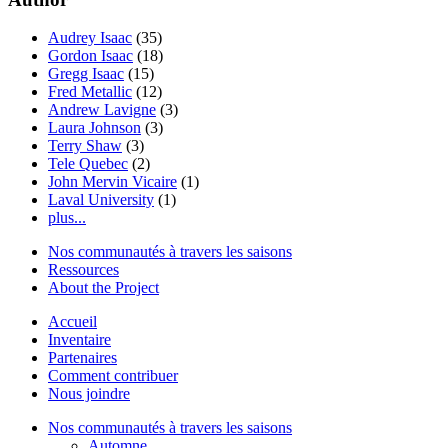
Audrey Isaac
(35)
Gordon Isaac
(18)
Gregg Isaac
(15)
Fred Metallic
(12)
Andrew Lavigne
(3)
Laura Johnson
(3)
Terry Shaw
(3)
Tele Quebec
(2)
John Mervin Vicaire
(1)
Laval University
(1)
plus...
Nos communautés à travers les saisons
Ressources
About the Project
Accueil
Inventaire
Partenaires
Comment contribuer
Nous joindre
Nos communautés à travers les saisons
Automne