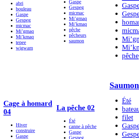
Gaspe
abri
Gasp
Gespeg
bouleau
Gesp
micmac
Gaspe
Mi’gmaq
Gespeg
homa
Mi’kmaq
micmac
micm
pêche
Mi’gmaq
pêcheurs
Mi’kmaq
Mi’g
saumon
tepee
Mi’k
wigwam
pêche
Saumon
Été
Cage à homard
La pêche 02
batea
04
filet
Été
Gasp
Hiver
canne à pêche
construire
Gaspe
Gesp
Gaspe
Gespeg