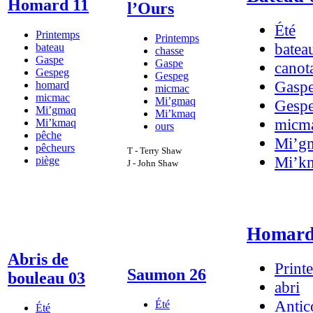
Homard 11
l’Ours
Été
Printemps
Printemps
batea
bateau
chasse
Gaspe
Gaspe
canot
Gespeg
Gespeg
Gasp
homard
micmac
micmac
Mi’gmaq
Gesp
Mi’gmaq
Mi’kmaq
micm
Mi’kmaq
ours
pêche
Mi’g
pêcheurs
T - Terry Shaw
Mi’k
piège
J - John Shaw
Homard e
Abris de
Print
Saumon 26
bouleau 03
abri
Antico
Été
Été