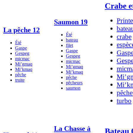
Crabe e
Print
Saumon 19
batea
La pêche 12
Été
crabe
bateau
Été
espèc
filet
Gaspe
Gaspe
Gasp
Gespeg
Gespeg
micmac
Gesp
micmac
Mi’gmaq
Mi’gmaq
micm
Mi’kmaq
Mi’kmaq
pêche
Mi’g
pêche
truite
pêcheurs
Mi’k
saumon
pêche
turbo
La Chasse à
Bateau 