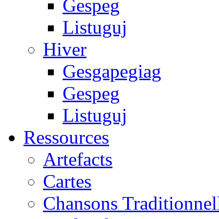
Gespeg
Listuguj
Hiver
Gesgapegiag
Gespeg
Listuguj
Ressources
Artefacts
Cartes
Chansons Traditionnel