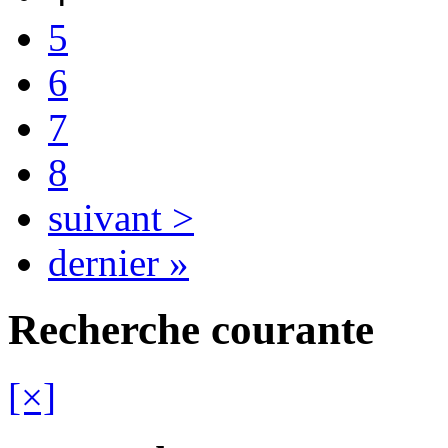
5
6
7
8
suivant >
dernier »
Recherche courante
[×]