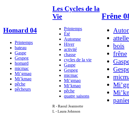
Les Cycles de la
Frêne 0
Vie
Printemps
Auto
Homard 04
Été
attell
Automne
Printemps
Hiver
bois
bateau
activité
frêne
Gaspe
chasse
Gespeg
cycles de la vie
Gasp
homard
Gaspe
Gesp
micmac
Gespeg
Mi’gmaq
micmac
micm
Mi’kmaq
Mi’gmaq
Mi’g
pêche
Mi’kmaq
pêcheurs
pêche
Mi’k
quatre saisons
panie
R - Raoul Jeannotte
L - Laura Johnson