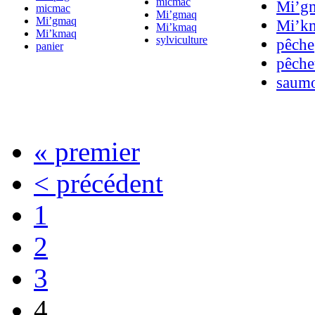
micmac
Mi’g
micmac
Mi’gmaq
Mi’gmaq
Mi’k
Mi’kmaq
Mi’kmaq
sylviculture
pêche
panier
pêche
saum
« premier
< précédent
1
2
3
4