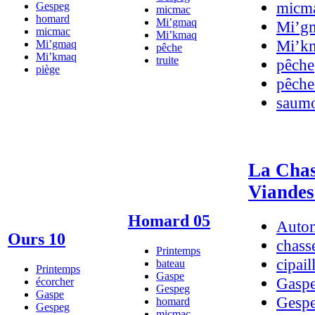
micm
Gespeg
micmac
homard
Mi’gmaq
Mi’g
micmac
Mi’kmaq
Mi’k
Mi’gmaq
pêche
Mi’kmaq
truite
pêche
piège
pêche
saum
La Chass
Viandes
Homard 05
Auto
Ours 10
chass
Printemps
cipail
bateau
Printemps
Gaspe
Gasp
écorcher
Gespeg
Gaspe
Gesp
homard
Gespeg
micmac