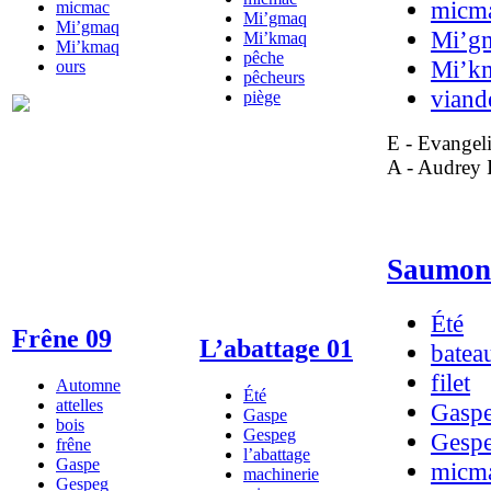
micm
micmac
Mi’gmaq
Mi’gmaq
Mi’g
Mi’kmaq
Mi’kmaq
pêche
Mi’k
ours
pêcheurs
viand
piège
E - Evangeli
A - Audrey 
Saumon
Été
Frêne 09
L’abattage 01
batea
filet
Automne
Été
attelles
Gasp
Gaspe
bois
Gespeg
Gesp
frêne
l’abattage
Gaspe
micm
machinerie
Gespeg