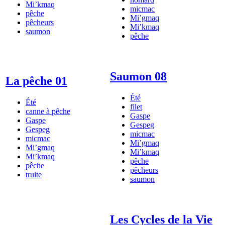
Mi’kmaq
micmac
pêche
Mi’gmaq
pêcheurs
Mi’kmaq
saumon
pêche
Saumon 08
La pêche 01
Été
Été
filet
canne à pêche
Gaspe
Gaspe
Gespeg
Gespeg
micmac
micmac
Mi’gmaq
Mi’gmaq
Mi’kmaq
Mi’kmaq
pêche
pêche
pêcheurs
truite
saumon
Les Cycles de la Vie