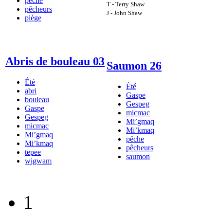
pêche
T - Terry Shaw
pêcheurs
J - John Shaw
piège
Abris de bouleau 03
Saumon 26
Été
Été
abri
Gaspe
bouleau
Gespeg
Gaspe
micmac
Gespeg
Mi’gmaq
micmac
Mi’kmaq
Mi’gmaq
pêche
Mi’kmaq
pêcheurs
tepee
saumon
wigwam
1