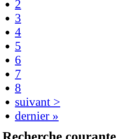
2
3
4
5
6
7
8
suivant >
dernier »
Recherche courante