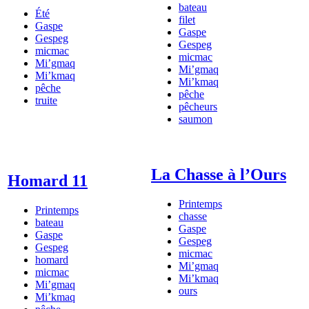
bateau
Été
filet
Gaspe
Gaspe
Gespeg
Gespeg
micmac
micmac
Mi’gmaq
Mi’gmaq
Mi’kmaq
Mi’kmaq
pêche
pêche
truite
pêcheurs
saumon
La Chasse à l’Ours
Homard 11
Printemps
Printemps
chasse
bateau
Gaspe
Gaspe
Gespeg
Gespeg
micmac
homard
Mi’gmaq
micmac
Mi’kmaq
Mi’gmaq
ours
Mi’kmaq