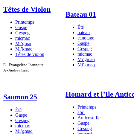
Têtes de Violon
Bateau 01
Printemps
Été
Gaspe
bateau
Gespeg
canotage
micmac
Gaspe
Mi’gmaq
Gespeg
Mi’kmaq
micmac
Têtes de violon
Mi’gmaq
Mi’kmaq
E - Evangeline Jeannotte
A - Audrey Isaac
Homard et l’Ile Antico
Saumon 25
Printemps
Été
abri
Gaspe
Anticosti Ile
Gespeg
Gaspe
micmac
Gespeg
Mi’gmaq
homard