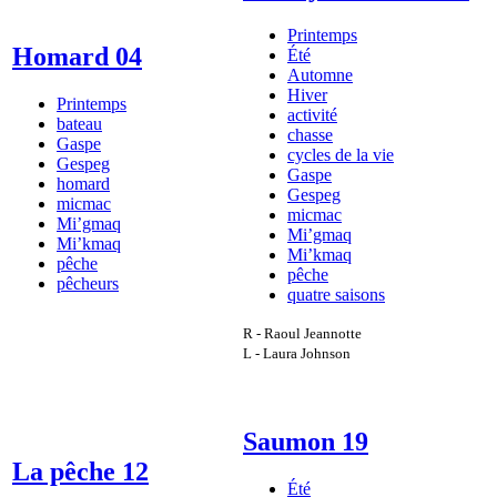
Printemps
Homard 04
Été
Automne
Hiver
Printemps
activité
bateau
chasse
Gaspe
cycles de la vie
Gespeg
Gaspe
homard
Gespeg
micmac
micmac
Mi’gmaq
Mi’gmaq
Mi’kmaq
Mi’kmaq
pêche
pêche
pêcheurs
quatre saisons
R - Raoul Jeannotte
L - Laura Johnson
Saumon 19
La pêche 12
Été