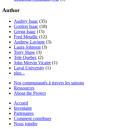
Author
Audrey Isaac
(35)
Gordon Isaac
(18)
Gregg Isaac
(15)
Fred Metallic
(12)
Andrew Lavigne
(3)
Laura Johnson
(3)
Terry Shaw
(3)
Tele Quebec
(2)
John Mervin Vicaire
(1)
Laval University
(1)
plus...
Nos communautés à travers les saisons
Ressources
About the Project
Accueil
Inventaire
Partenaires
Comment contribuer
Nous joindre