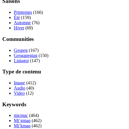
Saisons
Printemps
(166)
Été
(159)
Automne
(76)
Hiver
(69)
Communities
Gespeg
(167)
Gesgapegiag
(150)
Listuguj
(147)
Type de contenu
Image
(412)
Audio
(40)
Video
(12)
Keywords
micmac
(464)
Mi’gmaq
(462)
Mi’kmaq
(462)