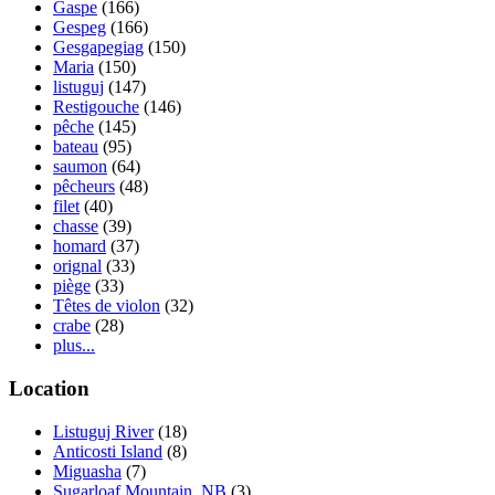
Gaspe
(166)
Gespeg
(166)
Gesgapegiag
(150)
Maria
(150)
listuguj
(147)
Restigouche
(146)
pêche
(145)
bateau
(95)
saumon
(64)
pêcheurs
(48)
filet
(40)
chasse
(39)
homard
(37)
orignal
(33)
piège
(33)
Têtes de violon
(32)
crabe
(28)
plus...
Location
Listuguj River
(18)
Anticosti Island
(8)
Miguasha
(7)
Sugarloaf Mountain, NB
(3)