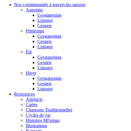
Nos communautés à travers les saisons
Automne
Gesgapegiag
Listuguj
Gespeg
Printemps
Gesgapegiag
Gespeg
Listuguj
Été
Gesgapegiag
Gespeg
Listuguj
Hiver
Gesgapegiag
Gespeg
Listuguj
Ressources
Artefacts
Cartes
Chansons Traditionnelles
Cycles de vie
Histoires Mi'gmaq
Illustrations
Rapports