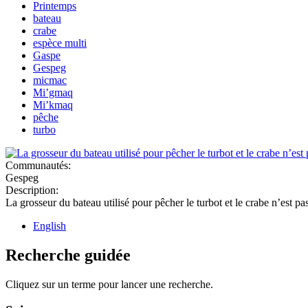
Printemps
bateau
crabe
espèce multi
Gaspe
Gespeg
micmac
Mi’gmaq
Mi’kmaq
pêche
turbo
Communautés:
Gespeg
Description:
La grosseur du bateau utilisé pour pêcher le turbot et le crabe n’est p
English
Recherche guidée
Cliquez sur un terme pour lancer une recherche.