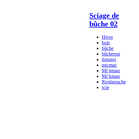
Sciage de
bûche 02
Hiver
bois
bûche
bûcheron
listuguj
micmac
Mi’gmaq
Mi’kmaq
Restigouche
scie