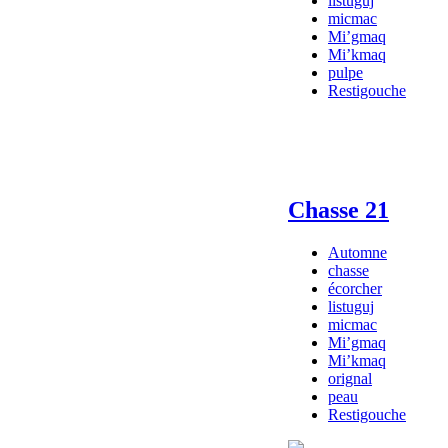
listuguj
micmac
Mi’gmaq
Mi’kmaq
pulpe
Restigouche
Chasse 21
Automne
chasse
écorcher
listuguj
micmac
Mi’gmaq
Mi’kmaq
orignal
peau
Restigouche