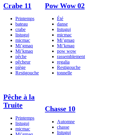
Crabe 11
Pow Wow 02
Printemps
Été
bateau
danse
crabe
listuguj
listuguj
micmac
micmac
Mi’gmaq
Mi’gmaq
Mi’kmaq
Mi’kmaq
pow wow
pêche
rassemblement
pêcheur
regalia
piège
Restigouche
Restigouche
tonnelle
Pêche à la
Truite
Chasse 10
Printemps
Automne
listuguj
chasse
micmac
listuguj
Mi’gmaq