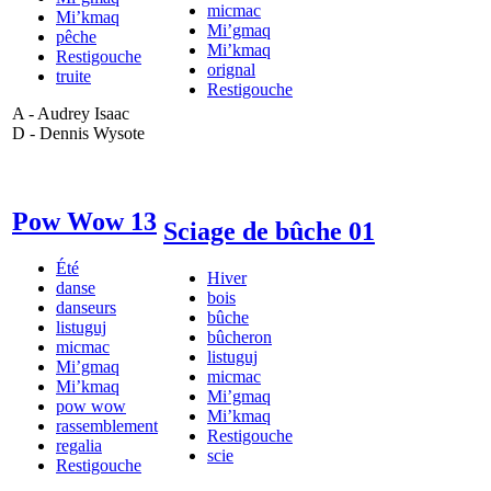
micmac
Mi’kmaq
Mi’gmaq
pêche
Mi’kmaq
Restigouche
orignal
truite
Restigouche
A - Audrey Isaac
D - Dennis Wysote
Pow Wow 13
Sciage de bûche 01
Été
Hiver
danse
bois
danseurs
bûche
listuguj
bûcheron
micmac
listuguj
Mi’gmaq
micmac
Mi’kmaq
Mi’gmaq
pow wow
Mi’kmaq
rassemblement
Restigouche
regalia
scie
Restigouche