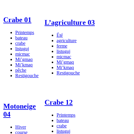
Crabe 01
L’agriculture 03
Printemps
Été
bateau
agriculture
crabe
ferme
listuguj
listuguj
micmac
micmac
Mi’gmaq
Mi’gmaq
Mi’kmaq
Mi’kmaq
pêche
Restigouche
Restigouche
Crabe 12
Motoneige
04
Printemps
bateau
crabe
Hiver
listuguj
course