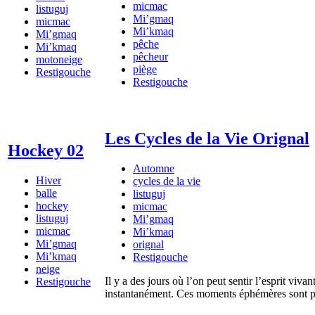
micmac
listuguj
Mi’gmaq
micmac
Mi’kmaq
Mi’gmaq
pêche
Mi’kmaq
pêcheur
motoneige
piège
Restigouche
Restigouche
Les Cycles de la Vie Orignal
Hockey 02
Automne
Hiver
cycles de la vie
balle
listuguj
hockey
micmac
listuguj
Mi’gmaq
micmac
Mi’kmaq
Mi’gmaq
orignal
Mi’kmaq
Restigouche
neige
Il y a des jours où l’on peut sentir l’esprit viva
Restigouche
instantanément. Ces moments éphémères sont p