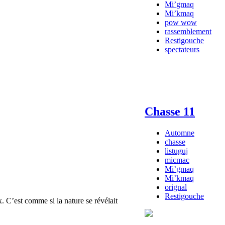
Mi’gmaq
Mi’kmaq
pow wow
rassemblement
Restigouche
spectateurs
Chasse 11
Automne
chasse
listuguj
micmac
Mi’gmaq
Mi’kmaq
orignal
Restigouche
ux. C’est comme si la nature se révélait