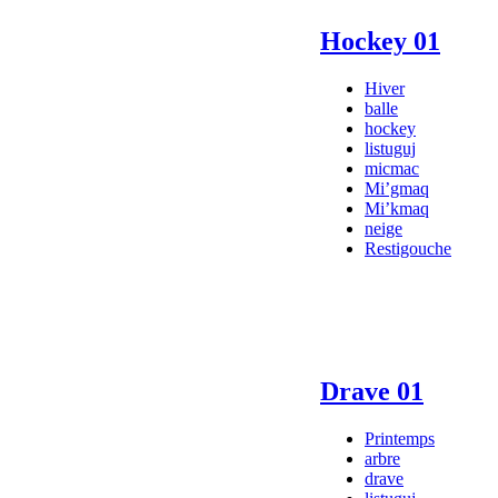
Hockey 01
Hiver
balle
hockey
listuguj
micmac
Mi’gmaq
Mi’kmaq
neige
Restigouche
Drave 01
Printemps
arbre
drave