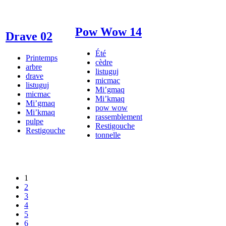
Pow Wow 14
Drave 02
Été
Printemps
cèdre
arbre
listuguj
drave
micmac
listuguj
Mi’gmaq
micmac
Mi’kmaq
Mi’gmaq
pow wow
Mi’kmaq
rassemblement
pulpe
Restigouche
Restigouche
tonnelle
1
2
3
4
5
6