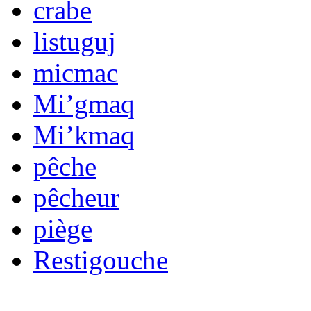
crabe
listuguj
micmac
Mi’gmaq
Mi’kmaq
pêche
pêcheur
piège
Restigouche