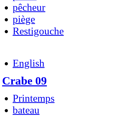
pêcheur
piège
Restigouche
English
Crabe 09
Printemps
bateau