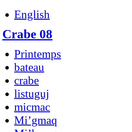
English
Crabe 08
Printemps
bateau
crabe
listuguj
micmac
Mi’gmaq