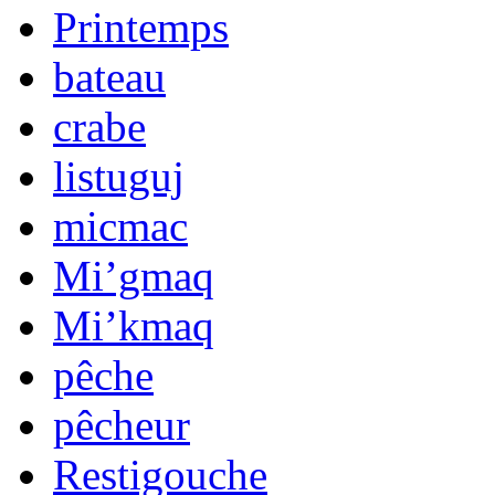
Printemps
bateau
crabe
listuguj
micmac
Mi’gmaq
Mi’kmaq
pêche
pêcheur
Restigouche