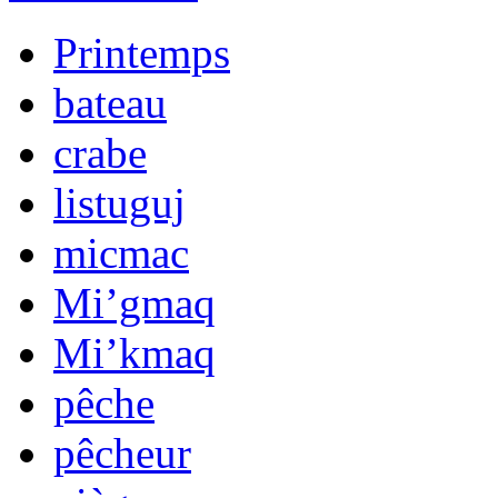
Printemps
bateau
crabe
listuguj
micmac
Mi’gmaq
Mi’kmaq
pêche
pêcheur