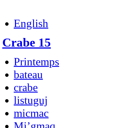
English
Crabe 15
Printemps
bateau
crabe
listuguj
micmac
Mi’gmaq