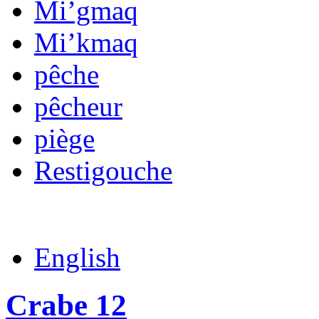
Mi’gmaq
Mi’kmaq
pêche
pêcheur
piège
Restigouche
English
Crabe 12