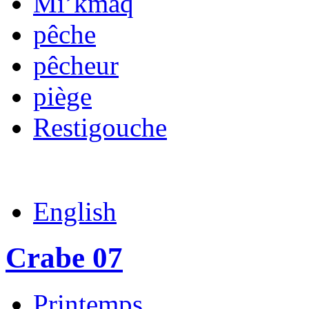
Mi’kmaq
pêche
pêcheur
piège
Restigouche
English
Crabe 07
Printemps