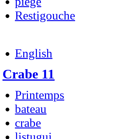
piège
Restigouche
English
Crabe 11
Printemps
bateau
crabe
listuguj