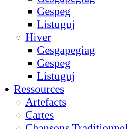
Gespeg
Listuguj
Hiver
Gesgapegiag
Gespeg
Listuguj
Ressources
Artefacts
Cartes
Chansons Traditionnel