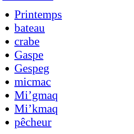
Printemps
bateau
crabe
Gaspe
Gespeg
micmac
Mi’gmaq
Mi’kmaq
pêcheur