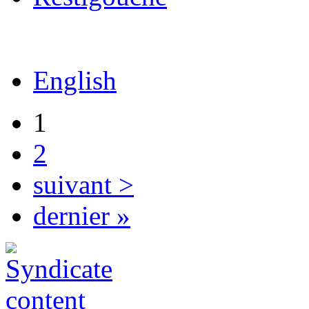
English
1
2
suivant >
dernier »