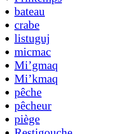
bateau
crabe
listuguj
micmac
Mi’gmaq
Mi’kmaq
pêche
pêcheur
piège
Restigouche