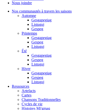
Nous joindre
Nos communautés à travers les saisons
Automne
Gesgapegiag
Listuguj
Gespeg
Printemps
Gesgapegiag
Gespeg
Listuguj
Été
Gesgapegiag
Gespeg
Listuguj
Hiver
Gesgapegiag
Gespeg
Listuguj
Ressources
Artefacts
Cartes
Chansons Traditionnelles
Cycles de vie
Histoires Mi'gmaq