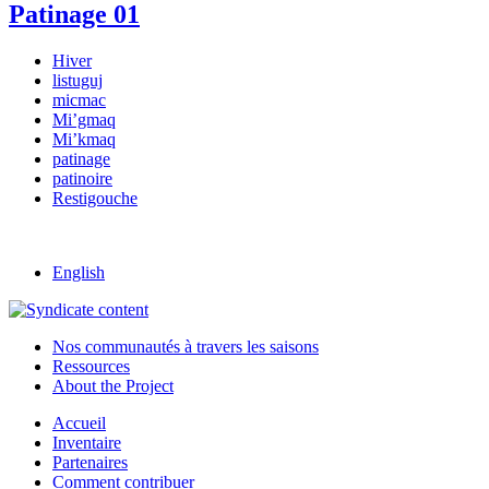
Patinage 01
Hiver
listuguj
micmac
Mi’gmaq
Mi’kmaq
patinage
patinoire
Restigouche
English
Nos communautés à travers les saisons
Ressources
About the Project
Accueil
Inventaire
Partenaires
Comment contribuer