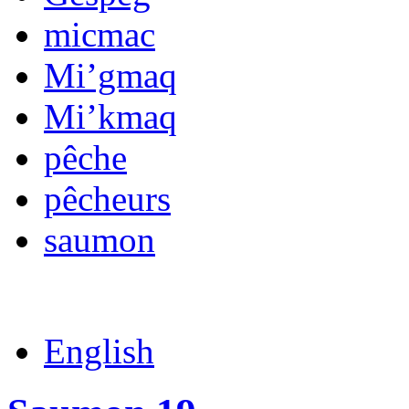
micmac
Mi’gmaq
Mi’kmaq
pêche
pêcheurs
saumon
English