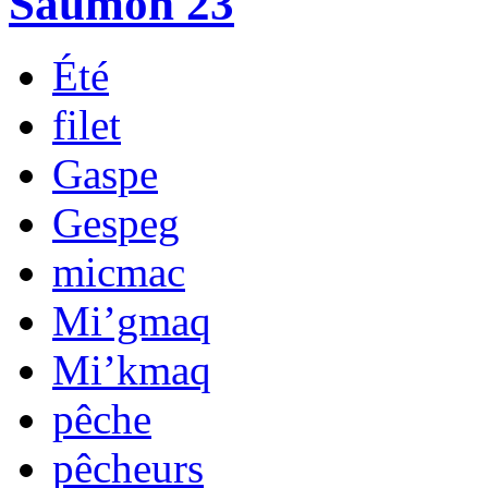
Saumon 23
Été
filet
Gaspe
Gespeg
micmac
Mi’gmaq
Mi’kmaq
pêche
pêcheurs