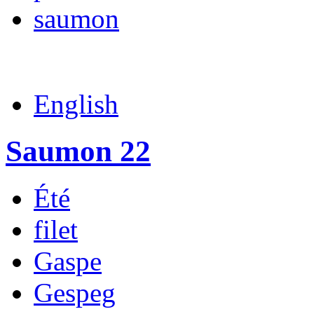
saumon
English
Saumon 22
Été
filet
Gaspe
Gespeg