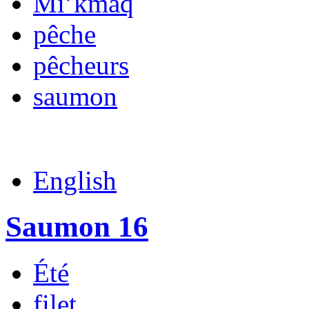
Mi’kmaq
pêche
pêcheurs
saumon
English
Saumon 16
Été
filet