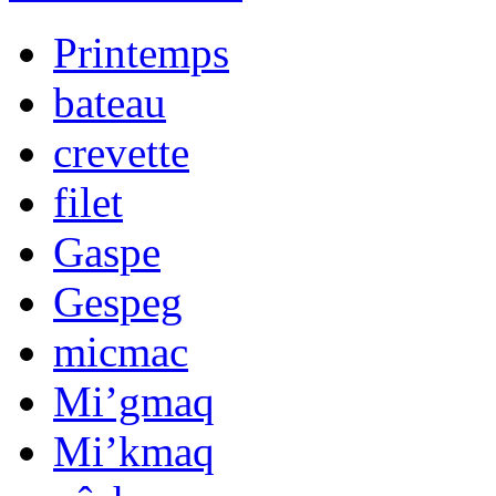
Printemps
bateau
crevette
filet
Gaspe
Gespeg
micmac
Mi’gmaq
Mi’kmaq