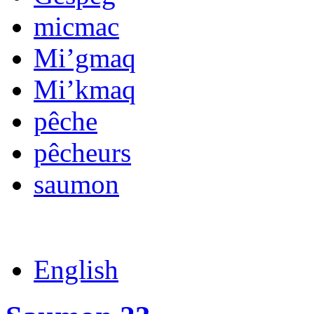
micmac
Mi’gmaq
Mi’kmaq
pêche
pêcheurs
saumon
English