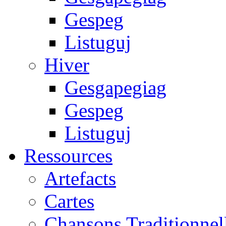
Gespeg
Listuguj
Hiver
Gesgapegiag
Gespeg
Listuguj
Ressources
Artefacts
Cartes
Chansons Traditionnel