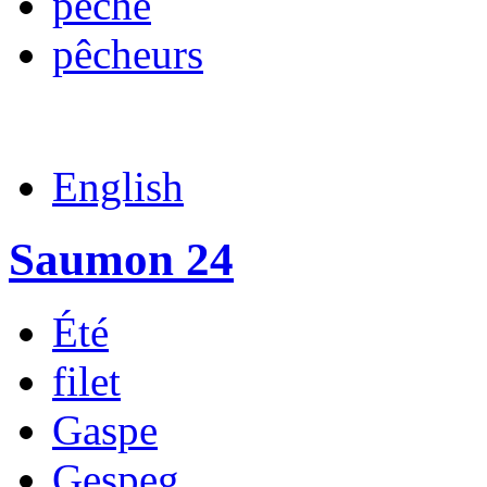
pêche
pêcheurs
English
Saumon 24
Été
filet
Gaspe
Gespeg