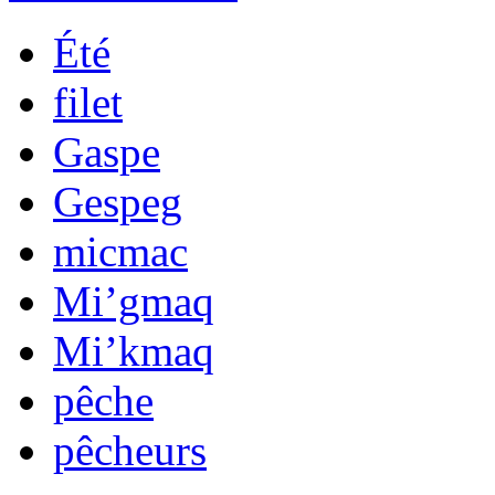
Été
filet
Gaspe
Gespeg
micmac
Mi’gmaq
Mi’kmaq
pêche
pêcheurs