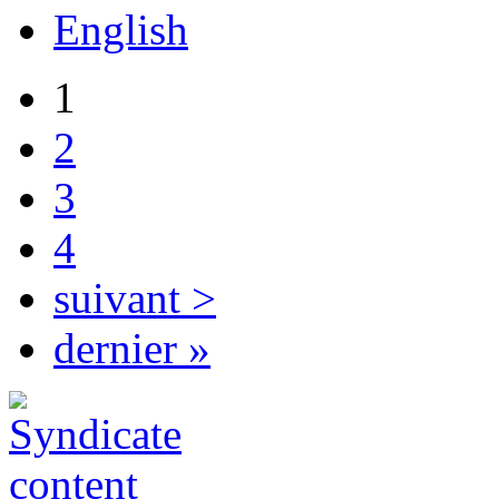
English
1
2
3
4
suivant >
dernier »