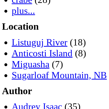
plus...
Location
Listuguj River
(18)
Anticosti Island
(8)
Miguasha
(7)
Sugarloaf Mountain, NB
Author
Audrey Isaac
(35)