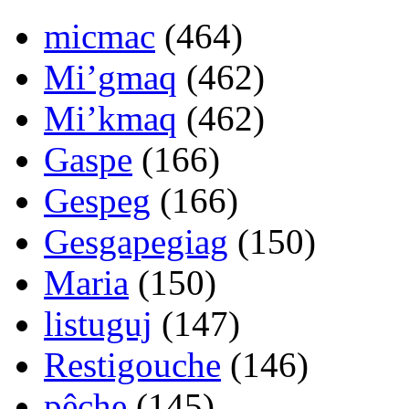
micmac
(464)
Mi’gmaq
(462)
Mi’kmaq
(462)
Gaspe
(166)
Gespeg
(166)
Gesgapegiag
(150)
Maria
(150)
listuguj
(147)
Restigouche
(146)
pêche
(145)