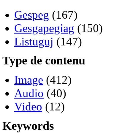
Gespeg
(167)
Gesgapegiag
(150)
Listuguj
(147)
Type de contenu
Image
(412)
Audio
(40)
Video
(12)
Keywords