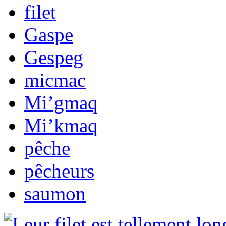
filet
Gaspe
Gespeg
micmac
Mi’gmaq
Mi’kmaq
pêche
pêcheurs
saumon