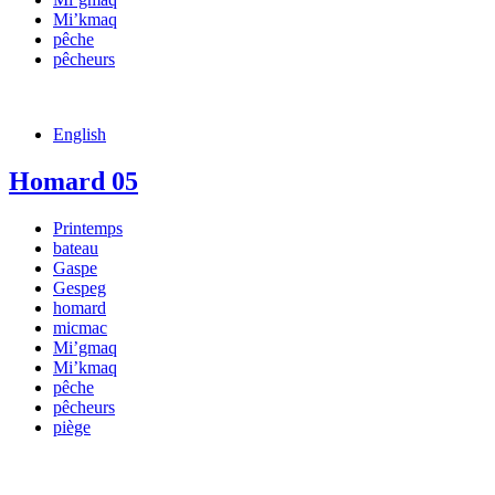
Mi’kmaq
pêche
pêcheurs
English
Homard 05
Printemps
bateau
Gaspe
Gespeg
homard
micmac
Mi’gmaq
Mi’kmaq
pêche
pêcheurs
piège