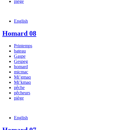
piège
English
Homard 08
Printemps
bateau
Gaspe
Gespeg
homard
micmac
Mi’gmaq
Mi’kmaq
pêche
pêcheurs
piège
English