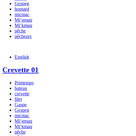
Gespeg
homard
micmac
Mi’gmaq
Mi’kmaq
pêche
pêcheurs
English
Crevette 01
Printemps
bateau
crevette
filet
Gaspe
Gespeg
micmac
Mi’gmaq
Mi’kmaq
pêche