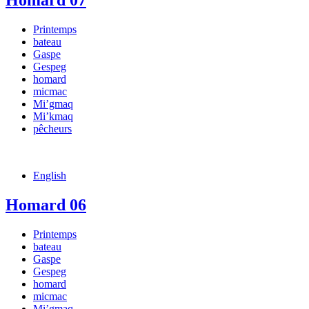
Homard 07
Printemps
bateau
Gaspe
Gespeg
homard
micmac
Mi’gmaq
Mi’kmaq
pêcheurs
English
Homard 06
Printemps
bateau
Gaspe
Gespeg
homard
micmac
Mi’gmaq