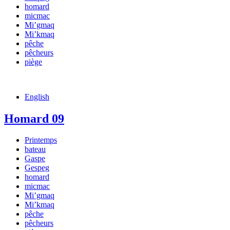
homard
micmac
Mi’gmaq
Mi’kmaq
pêche
pêcheurs
piège
English
Homard 09
Printemps
bateau
Gaspe
Gespeg
homard
micmac
Mi’gmaq
Mi’kmaq
pêche
pêcheurs