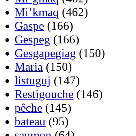
Mi’kmaq
(462)
Gaspe
(166)
Gespeg
(166)
Gesgapegiag
(150)
Maria
(150)
listuguj
(147)
Restigouche
(146)
pêche
(145)
bateau
(95)
saumon
(64)