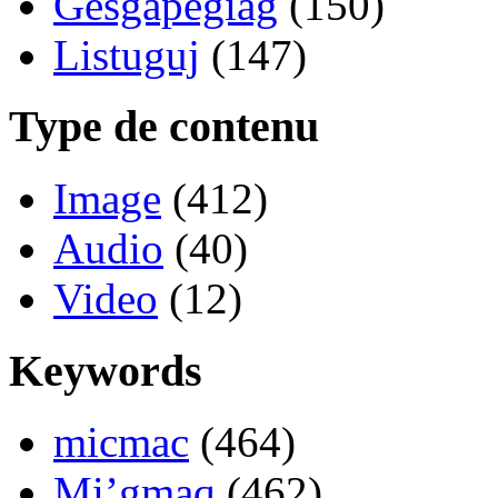
Gesgapegiag
(150)
Listuguj
(147)
Type de contenu
Image
(412)
Audio
(40)
Video
(12)
Keywords
micmac
(464)
Mi’gmaq
(462)