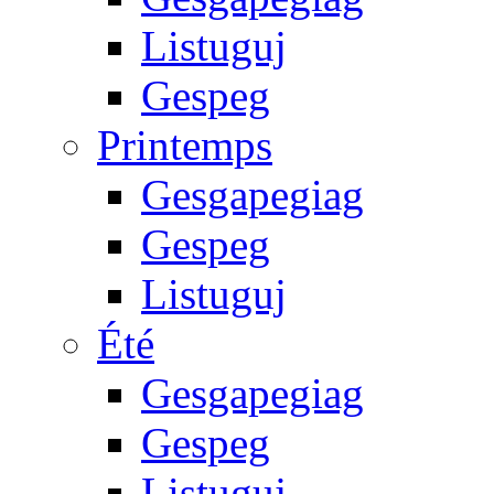
Listuguj
Gespeg
Printemps
Gesgapegiag
Gespeg
Listuguj
Été
Gesgapegiag
Gespeg
Listuguj