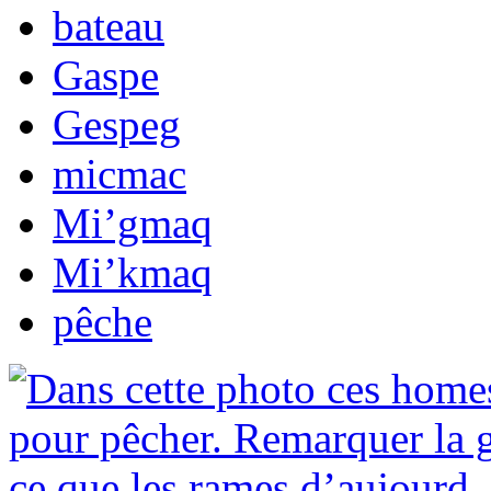
bateau
Gaspe
Gespeg
micmac
Mi’gmaq
Mi’kmaq
pêche