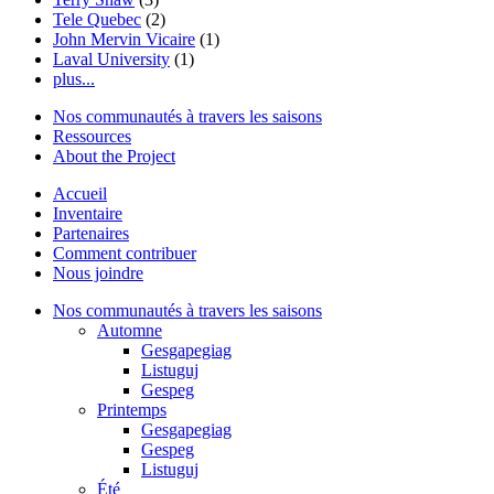
Tele Quebec
(2)
John Mervin Vicaire
(1)
Laval University
(1)
plus...
Nos communautés à travers les saisons
Ressources
About the Project
Accueil
Inventaire
Partenaires
Comment contribuer
Nous joindre
Nos communautés à travers les saisons
Automne
Gesgapegiag
Listuguj
Gespeg
Printemps
Gesgapegiag
Gespeg
Listuguj
Été