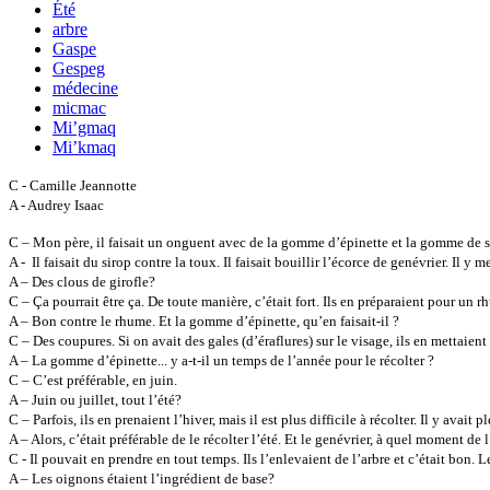
Été
arbre
Gaspe
Gespeg
médecine
micmac
Mi’gmaq
Mi’kmaq
C - Camille Jeannotte
A - Audrey Isaac
C – Mon père, il faisait un onguent avec de la gomme d’épinette et la gomme de sapin
A - Il faisait du sirop contre la toux. Il faisait bouillir l’écorce de genévrier. Il 
A – Des clous de girofle?
C – Ça pourrait être ça. De toute manière, c’était fort. Ils en préparaient pour un 
A – Bon contre le rhume. Et la gomme d’épinette, qu’en faisait-il ?
C – Des coupures. Si on avait des gales (d’éraflures) sur le visage, ils en mettaient
A – La gomme d’épinette... y a-t-il un temps de l’année pour le récolter ?
C – C’est préférable, en juin.
A – Juin ou juillet, tout l’été?
C – Parfois, ils en prenaient l’hiver, mais il est plus difficile à récolter. Il y avai
A – Alors, c’était préférable de le récolter l’été. Et le genévrier, à quel moment d
C - Il pouvait en prendre en tout temps. Ils l’enlevaient de l’arbre et c’était bon. 
A – Les oignons étaient l’ingrédient de base?