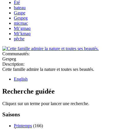
Été
bateau
Gaspe
Gespeg
micmac
Mi’gmaq
Mi’kmaq
pêche
Communautés:
Gespeg
Description:
Cette famille admire la nature et toutes ses beautés.
English
Recherche guidée
Cliquez sur un terme pour lancer une recherche.
Saisons
Printemps
(166)