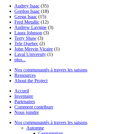
Audrey Isaac
(35)
Gordon Isaac
(18)
Gregg Isaac
(15)
Fred Metallic
(12)
Andrew Lavigne
(3)
Laura Johnson
(3)
Terry Shaw
(3)
Tele Quebec
(2)
John Mervin Vicaire
(1)
Laval University
(1)
plus...
Nos communautés à travers les saisons
Ressources
About the Project
Accueil
Inventaire
Partenaires
Comment contribuer
Nous joindre
Nos communautés à travers les saisons
Automne
Gesgapegiag