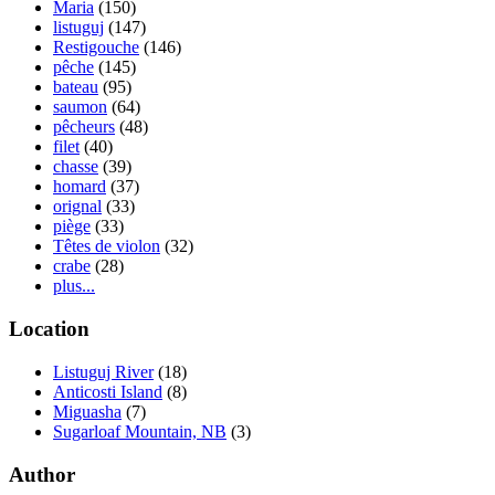
Maria
(150)
listuguj
(147)
Restigouche
(146)
pêche
(145)
bateau
(95)
saumon
(64)
pêcheurs
(48)
filet
(40)
chasse
(39)
homard
(37)
orignal
(33)
piège
(33)
Têtes de violon
(32)
crabe
(28)
plus...
Location
Listuguj River
(18)
Anticosti Island
(8)
Miguasha
(7)
Sugarloaf Mountain, NB
(3)
Author