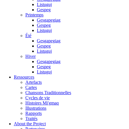
Listuguj
Gespeg
Printemps
Gesgapegiag
Gespeg
Listuguj
Été
Gesgapegiag
Gespeg
Listuguj
Hiver
Gesgapegiag
Gespeg
Listuguj
Ressources
Artefacts
Cartes
Chansons Traditionnelles
Cycles de vie
Histoires Mi'gmaq
Illustrations
Rapports
Traités
About the Project
Partenaires