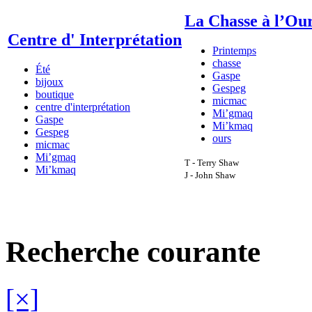
La Chasse à l’Ou
Centre d' Interprétation
Printemps
chasse
Été
Gaspe
bijoux
Gespeg
boutique
micmac
centre d'interprétation
Mi’gmaq
Gaspe
Mi’kmaq
Gespeg
ours
micmac
Mi’gmaq
T - Terry Shaw
Mi’kmaq
J - John Shaw
Recherche courante
[×]