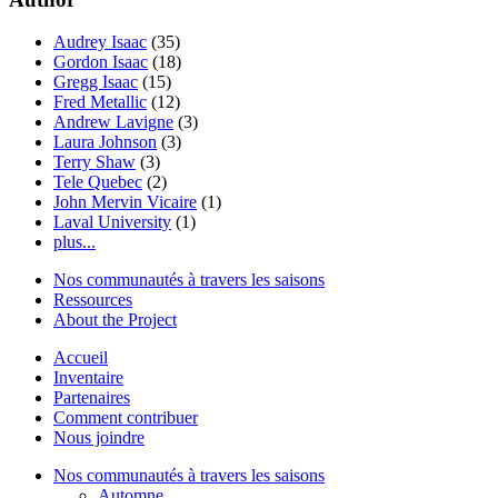
Audrey Isaac
(35)
Gordon Isaac
(18)
Gregg Isaac
(15)
Fred Metallic
(12)
Andrew Lavigne
(3)
Laura Johnson
(3)
Terry Shaw
(3)
Tele Quebec
(2)
John Mervin Vicaire
(1)
Laval University
(1)
plus...
Nos communautés à travers les saisons
Ressources
About the Project
Accueil
Inventaire
Partenaires
Comment contribuer
Nous joindre
Nos communautés à travers les saisons
Automne