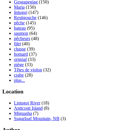
Gesgapegiag
(150)
Maria
(150)
listuguj
(147)
Restigouche
(146)
pêche
(145)
bateau
(95)
saumon
(64)
pêcheurs
(48)
filet
(40)
chasse
(39)
homard
(37)
orignal
(33)
piège
(33)
Têtes de violon
(32)
crabe
(28)
plus...
Location
Listuguj River
(18)
Anticosti Island
(8)
Miguasha
(7)
Sugarloaf Mountain, NB
(3)
Author