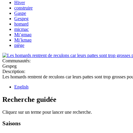
Hiver
construire
Gaspe
Gespeg
homard
micmac
Mi’gmaq
Mi’kmaq
piège
Communautés:
Gespeg
Description:
Les homards rentrent de reculons car leurs pattes sont trop grosses pour
English
Recherche guidée
Cliquez sur un terme pour lancer une recherche.
Saisons