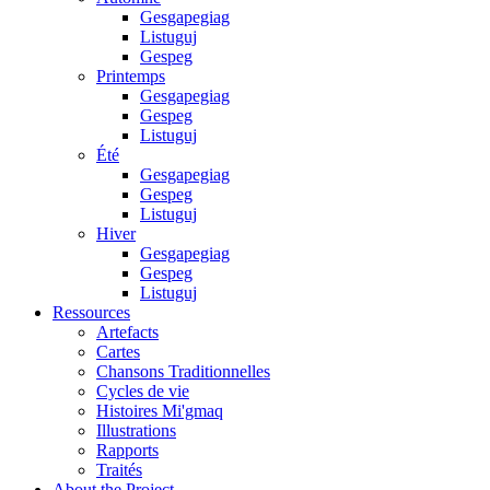
Gesgapegiag
Listuguj
Gespeg
Printemps
Gesgapegiag
Gespeg
Listuguj
Été
Gesgapegiag
Gespeg
Listuguj
Hiver
Gesgapegiag
Gespeg
Listuguj
Ressources
Artefacts
Cartes
Chansons Traditionnelles
Cycles de vie
Histoires Mi'gmaq
Illustrations
Rapports
Traités
About the Project