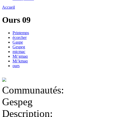
Accueil
Ours 09
Printemps
écorcher
Gaspe
Gespeg
micmac
Mi’gmaq
Mi’kmaq
ours
Communautés:
Gespeg
Description: