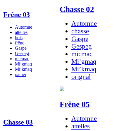
Chasse 02
Frêne 03
Automne
Automne
chasse
attelles
bois
Gaspe
frêne
Gespeg
Gaspe
micmac
Gespeg
micmac
Mi’gmaq
Mi’gmaq
Mi’kmaq
Mi’kmaq
panier
orignal
Frêne 05
Automne
Chasse 03
attelles