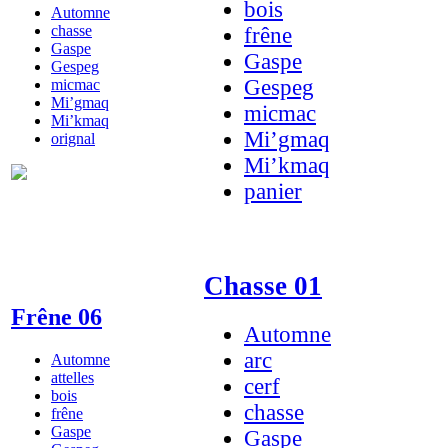
bois
Automne
chasse
frêne
Gaspe
Gaspe
Gespeg
Gespeg
micmac
Mi’gmaq
micmac
Mi’kmaq
Mi’gmaq
orignal
Mi’kmaq
panier
Chasse 01
Frêne 06
Automne
arc
Automne
attelles
cerf
bois
chasse
frêne
Gaspe
Gaspe