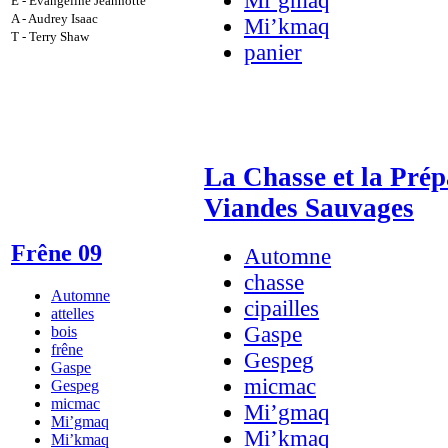
Mi’gmaq
E - Evangeline Jeannotte
A - Audrey Isaac
Mi’kmaq
T - Terry Shaw
panier
La Chasse et la Prép
Viandes Sauvages
Frêne 09
Automne
chasse
Automne
cipailles
attelles
Gaspe
bois
frêne
Gespeg
Gaspe
micmac
Gespeg
micmac
Mi’gmaq
Mi’gmaq
Mi’kmaq
Mi’kmaq