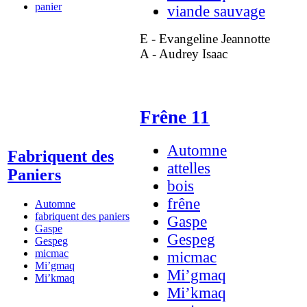
panier
viande sauvage
E - Evangeline Jeannotte
A - Audrey Isaac
Frêne 11
Automne
Fabriquent des
attelles
Paniers
bois
frêne
Automne
fabriquent des paniers
Gaspe
Gaspe
Gespeg
Gespeg
micmac
micmac
Mi’gmaq
Mi’gmaq
Mi’kmaq
Mi’kmaq