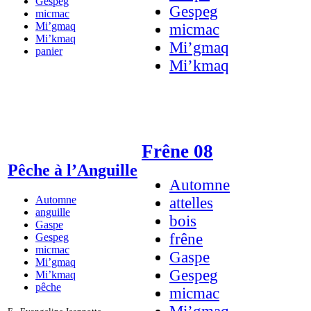
Gespeg
Gespeg
micmac
Mi’gmaq
micmac
Mi’kmaq
Mi’gmaq
panier
Mi’kmaq
Frêne 08
Pêche à l’Anguille
Automne
Automne
attelles
anguille
bois
Gaspe
frêne
Gespeg
micmac
Gaspe
Mi’gmaq
Gespeg
Mi’kmaq
pêche
micmac