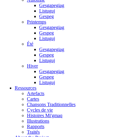
Gesgapegiag
Listuguj
Gespeg
Printemps
Gesgapegiag
Gespeg
Listuguj
Été
Gesgapegiag
Gespeg
Listuguj
Hiver
Gesgapegiag
Gespeg
Listuguj
Ressources
Artefacts
Cartes
Chansons Traditionnelles
Cycles de vie
Histoires Mi'gmaq
Illustrations
Rapports
Traités