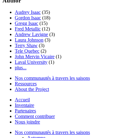
Author
Audrey Isaac
(35)
Gordon Isaac
(18)
Gregg Isaac
(15)
Fred Metallic
(12)
Andrew Lavigne
(3)
Laura Johnson
(3)
Terry Shaw
(3)
Tele Quebec
(2)
John Mervin Vicaire
(1)
Laval University
(1)
plus...
Nos communautés à travers les saisons
Ressources
About the Project
Accueil
Inventaire
Partenaires
Comment contribuer
Nous joindre
Nos communautés à travers les saisons
Automne