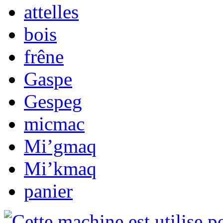
attelles
bois
frêne
Gaspe
Gespeg
micmac
Mi’gmaq
Mi’kmaq
panier