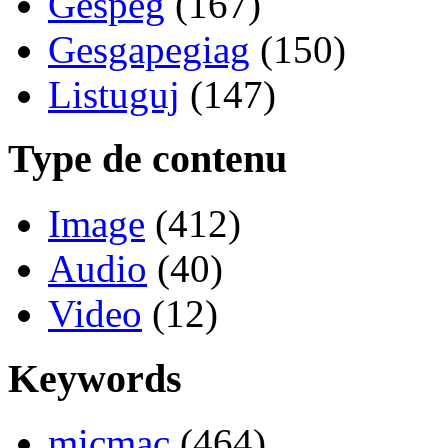
Gespeg
(167)
Gesgapegiag
(150)
Listuguj
(147)
Type de contenu
Image
(412)
Audio
(40)
Video
(12)
Keywords
micmac
(464)