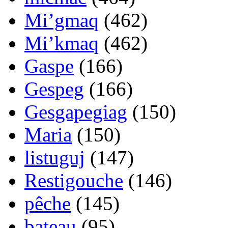
Mi’gmaq
(462)
Mi’kmaq
(462)
Gaspe
(166)
Gespeg
(166)
Gesgapegiag
(150)
Maria
(150)
listuguj
(147)
Restigouche
(146)
pêche
(145)
bateau
(95)