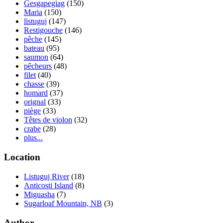
Gesgapegiag
(150)
Maria
(150)
listuguj
(147)
Restigouche
(146)
pêche
(145)
bateau
(95)
saumon
(64)
pêcheurs
(48)
filet
(40)
chasse
(39)
homard
(37)
orignal
(33)
piège
(33)
Têtes de violon
(32)
crabe
(28)
plus...
Location
Listuguj River
(18)
Anticosti Island
(8)
Miguasha
(7)
Sugarloaf Mountain, NB
(3)
Author