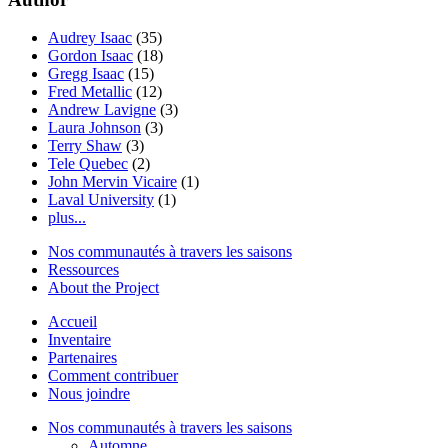
Audrey Isaac
(35)
Gordon Isaac
(18)
Gregg Isaac
(15)
Fred Metallic
(12)
Andrew Lavigne
(3)
Laura Johnson
(3)
Terry Shaw
(3)
Tele Quebec
(2)
John Mervin Vicaire
(1)
Laval University
(1)
plus...
Nos communautés à travers les saisons
Ressources
About the Project
Accueil
Inventaire
Partenaires
Comment contribuer
Nous joindre
Nos communautés à travers les saisons
Automne