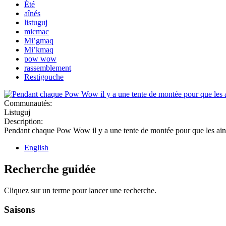
Été
aînés
listuguj
micmac
Mi’gmaq
Mi’kmaq
pow wow
rassemblement
Restigouche
Communautés:
Listuguj
Description:
Pendant chaque Pow Wow il y a une tente de montée pour que les ainés
English
Recherche guidée
Cliquez sur un terme pour lancer une recherche.
Saisons