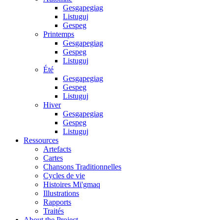
Gesgapegiag
Listuguj
Gespeg
Printemps
Gesgapegiag
Gespeg
Listuguj
Été
Gesgapegiag
Gespeg
Listuguj
Hiver
Gesgapegiag
Gespeg
Listuguj
Ressources
Artefacts
Cartes
Chansons Traditionnelles
Cycles de vie
Histoires Mi'gmaq
Illustrations
Rapports
Traités
About the Project