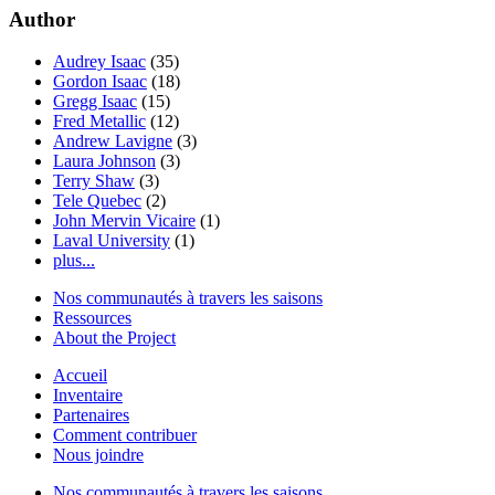
Author
Audrey Isaac
(35)
Gordon Isaac
(18)
Gregg Isaac
(15)
Fred Metallic
(12)
Andrew Lavigne
(3)
Laura Johnson
(3)
Terry Shaw
(3)
Tele Quebec
(2)
John Mervin Vicaire
(1)
Laval University
(1)
plus...
Nos communautés à travers les saisons
Ressources
About the Project
Accueil
Inventaire
Partenaires
Comment contribuer
Nous joindre
Nos communautés à travers les saisons