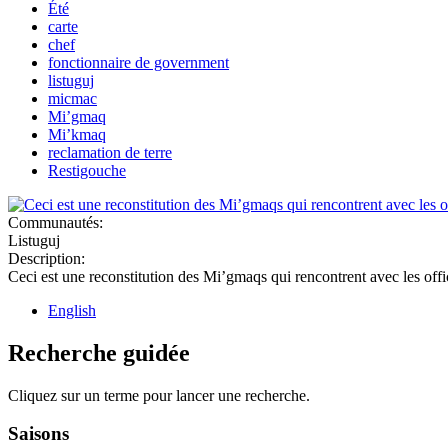
Été
carte
chef
fonctionnaire de government
listuguj
micmac
Mi’gmaq
Mi’kmaq
reclamation de terre
Restigouche
Communautés:
Listuguj
Description:
Ceci est une reconstitution des Mi’gmaqs qui rencontrent avec les offici
English
Recherche guidée
Cliquez sur un terme pour lancer une recherche.
Saisons