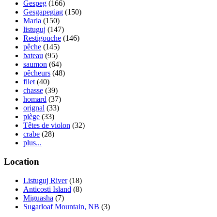
Gespeg
(166)
Gesgapegiag
(150)
Maria
(150)
listuguj
(147)
Restigouche
(146)
pêche
(145)
bateau
(95)
saumon
(64)
pêcheurs
(48)
filet
(40)
chasse
(39)
homard
(37)
orignal
(33)
piège
(33)
Têtes de violon
(32)
crabe
(28)
plus...
Location
Listuguj River
(18)
Anticosti Island
(8)
Miguasha
(7)
Sugarloaf Mountain, NB
(3)