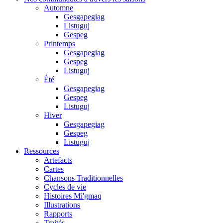
Automne
Gesgapegiag
Listuguj
Gespeg
Printemps
Gesgapegiag
Gespeg
Listuguj
Été
Gesgapegiag
Gespeg
Listuguj
Hiver
Gesgapegiag
Gespeg
Listuguj
Ressources
Artefacts
Cartes
Chansons Traditionnelles
Cycles de vie
Histoires Mi'gmaq
Illustrations
Rapports
Traités