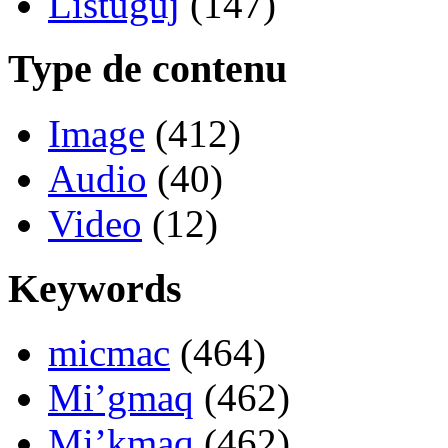
Listuguj
(147)
Type de contenu
Image
(412)
Audio
(40)
Video
(12)
Keywords
micmac
(464)
Mi’gmaq
(462)
Mi’kmaq
(462)