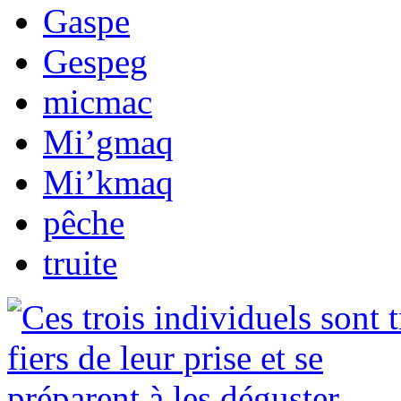
Gaspe
Gespeg
micmac
Mi’gmaq
Mi’kmaq
pêche
truite