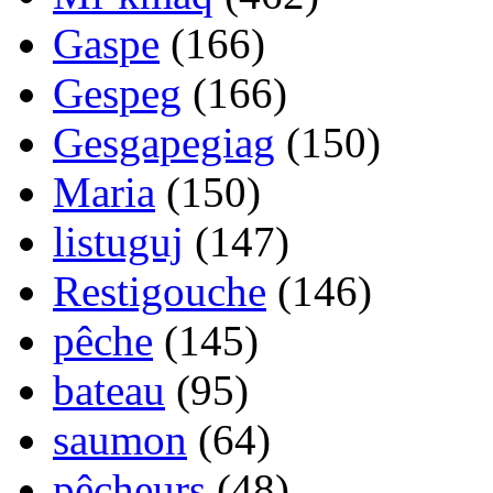
Gaspe
(166)
Gespeg
(166)
Gesgapegiag
(150)
Maria
(150)
listuguj
(147)
Restigouche
(146)
pêche
(145)
bateau
(95)
saumon
(64)
pêcheurs
(48)