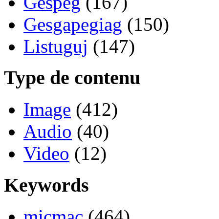
Gespeg
(167)
Gesgapegiag
(150)
Listuguj
(147)
Type de contenu
Image
(412)
Audio
(40)
Video
(12)
Keywords
micmac
(464)