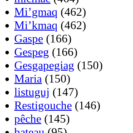
Mi’gmaq
(462)
Mi’kmaq
(462)
Gaspe
(166)
Gespeg
(166)
Gesgapegiag
(150)
Maria
(150)
listuguj
(147)
Restigouche
(146)
pêche
(145)
bateau
(95)