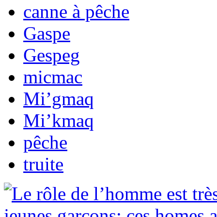
canne à pêche
Gaspe
Gespeg
micmac
Mi’gmaq
Mi’kmaq
pêche
truite