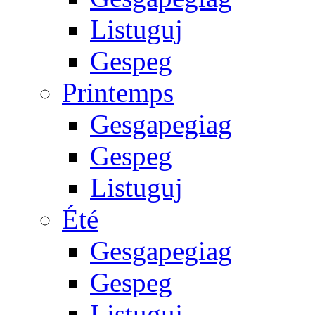
Listuguj
Gespeg
Printemps
Gesgapegiag
Gespeg
Listuguj
Été
Gesgapegiag
Gespeg
Listuguj