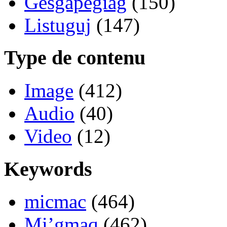
Gesgapegiag
(150)
Listuguj
(147)
Type de contenu
Image
(412)
Audio
(40)
Video
(12)
Keywords
micmac
(464)
Mi’gmaq
(462)