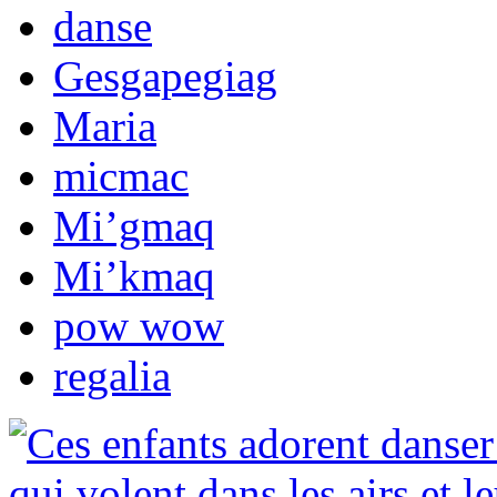
danse
Gesgapegiag
Maria
micmac
Mi’gmaq
Mi’kmaq
pow wow
regalia