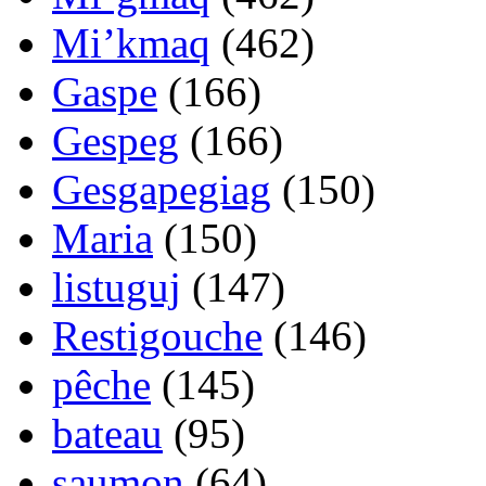
Mi’kmaq
(462)
Gaspe
(166)
Gespeg
(166)
Gesgapegiag
(150)
Maria
(150)
listuguj
(147)
Restigouche
(146)
pêche
(145)
bateau
(95)
saumon
(64)