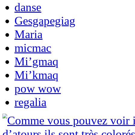
danse
Gesgapegiag
Maria
micmac
Mi’gmaq
Mi’kmaq
pow wow
regalia