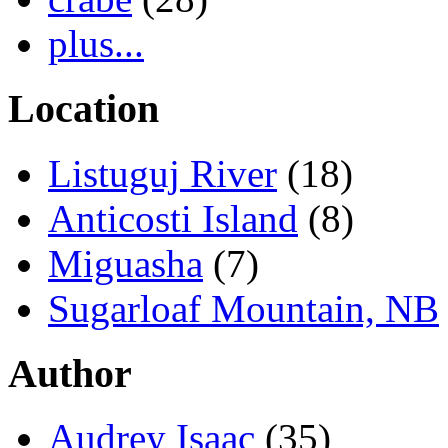
plus...
Location
Listuguj River
(18)
Anticosti Island
(8)
Miguasha
(7)
Sugarloaf Mountain, NB
Author
Audrey Isaac
(35)