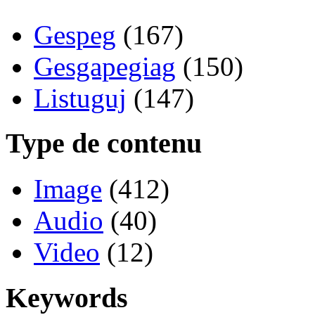
Gespeg
(167)
Gesgapegiag
(150)
Listuguj
(147)
Type de contenu
Image
(412)
Audio
(40)
Video
(12)
Keywords