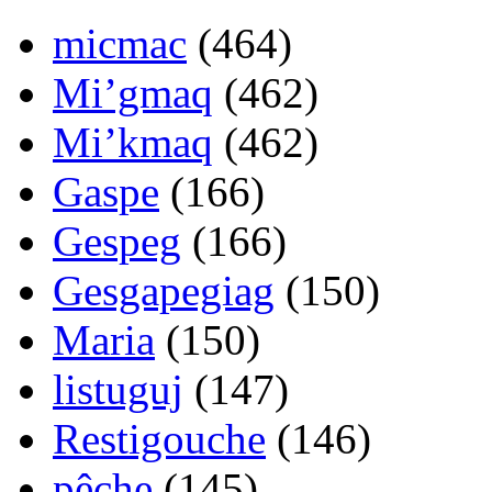
micmac
(464)
Mi’gmaq
(462)
Mi’kmaq
(462)
Gaspe
(166)
Gespeg
(166)
Gesgapegiag
(150)
Maria
(150)
listuguj
(147)
Restigouche
(146)
pêche
(145)