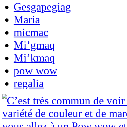
Gesgapegiag
Maria
micmac
Mi’gmaq
Mi’kmaq
pow wow
regalia