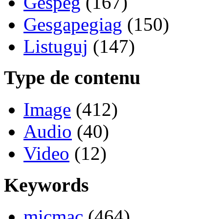
Gespeg
(167)
Gesgapegiag
(150)
Listuguj
(147)
Type de contenu
Image
(412)
Audio
(40)
Video
(12)
Keywords
micmac
(464)