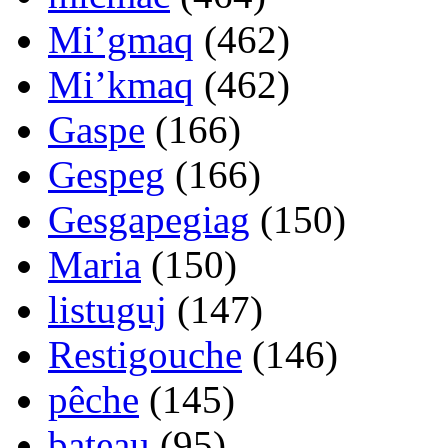
Mi’gmaq
(462)
Mi’kmaq
(462)
Gaspe
(166)
Gespeg
(166)
Gesgapegiag
(150)
Maria
(150)
listuguj
(147)
Restigouche
(146)
pêche
(145)
bateau
(95)