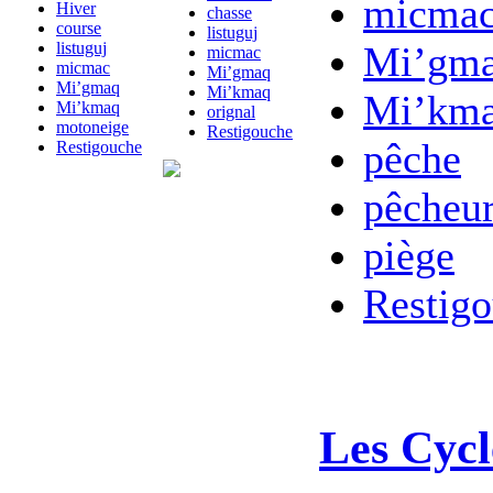
micma
Hiver
chasse
course
listuguj
listuguj
Mi’gm
micmac
micmac
Mi’gmaq
Mi’gmaq
Mi’kmaq
Mi’km
Mi’kmaq
orignal
motoneige
Restigouche
pêche
Restigouche
pêcheu
piège
Restig
Les Cycl