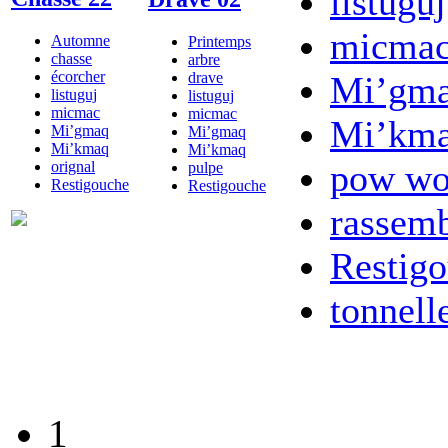
listuguj
micma
Automne
Printemps
chasse
arbre
écorcher
drave
Mi’gm
listuguj
listuguj
micmac
micmac
Mi’km
Mi’gmaq
Mi’gmaq
Mi’kmaq
Mi’kmaq
pow w
orignal
pulpe
Restigouche
Restigouche
rassem
Restig
tonnell
1