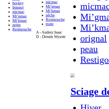
micmac
hockey
micma
Mi’gmaq
listuguj
Mi’kmaq
micmac
Mi’gm
pêche
Mi’gmaq
Restigouche
Mi’kmaq
truite
Mi’km
neige
Restigouche
A - Audrey Isaac
orignal
D - Dennis Wysote
peau
Restig
Sciage d
Hiver