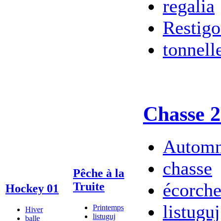
regalia
Restig
tonnell
Chasse 
Autom
chasse
Pêche à la
écorche
Truite
Hockey 01
listuguj
Printemps
Hiver
listuguj
balle