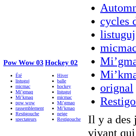
Autom
cycles 
listuguj
micma
Mi’gm
Pow Wow 03
Hockey 02
Mi’km
Été
Hiver
listuguj
balle
orignal
micmac
hockey
Mi’gmaq
listuguj
Mi’kmaq
micmac
Restig
pow wow
Mi’gmaq
rassemblement
Mi’kmaq
Restigouche
neige
Il y a des 
spectateurs
Restigouche
vivant qui