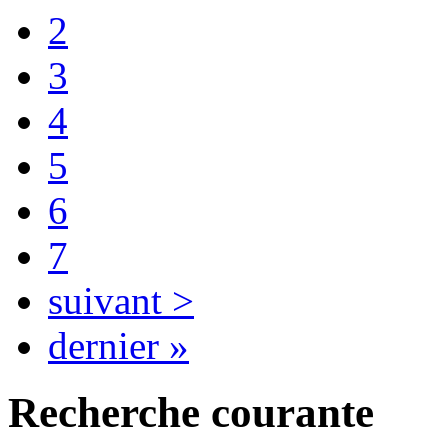
2
3
4
5
6
7
suivant >
dernier »
Recherche courante