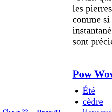
les pierre
comme si l
instantan
sont préci
Pow Wo
Été
cèdre
Chasse 22
Drave 02