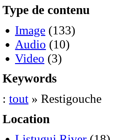
Type de contenu
Image
(133)
Audio
(10)
Video
(3)
Keywords
:
tout
» Restigouche
Location
Listuguj River
(18)