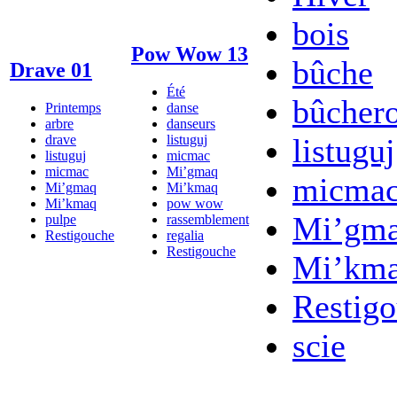
bois
Pow Wow 13
bûche
Drave 01
Été
bûcher
Printemps
danse
arbre
danseurs
drave
listuguj
listuguj
listuguj
micmac
micmac
Mi’gmaq
micma
Mi’gmaq
Mi’kmaq
Mi’kmaq
pow wow
Mi’gm
pulpe
rassemblement
Restigouche
regalia
Restigouche
Mi’km
Restig
scie