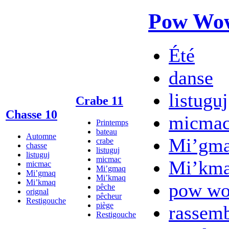
Pow Wo
Été
danse
listuguj
Crabe 11
Chasse 10
micma
Printemps
bateau
Automne
Mi’gm
crabe
chasse
listuguj
listuguj
micmac
Mi’km
micmac
Mi’gmaq
Mi’gmaq
Mi’kmaq
Mi’kmaq
pow w
pêche
orignal
pêcheur
Restigouche
piège
rassem
Restigouche