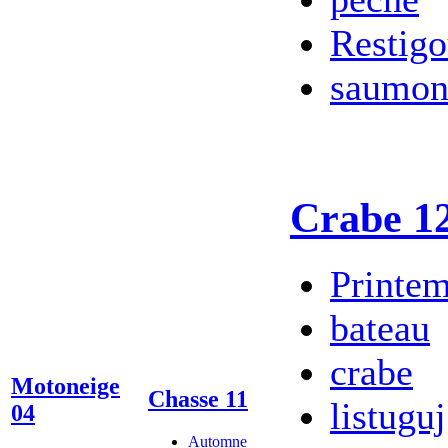
Restig
saumo
Crabe 1
Printe
bateau
crabe
Motoneige
Chasse 11
listuguj
04
Automne