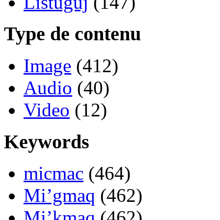
Listuguj
(147)
Type de contenu
Image
(412)
Audio
(40)
Video
(12)
Keywords
micmac
(464)
Mi’gmaq
(462)
Mi’kmaq
(462)