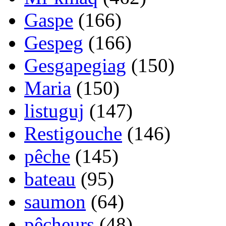
Gaspe
(166)
Gespeg
(166)
Gesgapegiag
(150)
Maria
(150)
listuguj
(147)
Restigouche
(146)
pêche
(145)
bateau
(95)
saumon
(64)
pêcheurs
(48)