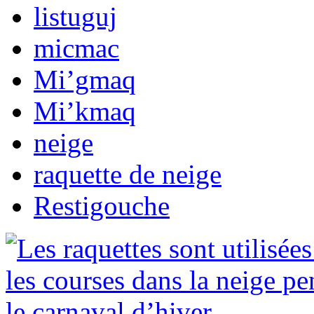
listuguj
micmac
Mi’gmaq
Mi’kmaq
neige
raquette de neige
Restigouche