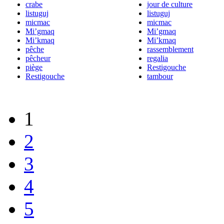
crabe
jour de culture
listuguj
listuguj
micmac
micmac
Mi’gmaq
Mi’gmaq
Mi’kmaq
Mi’kmaq
pêche
rassemblement
pêcheur
regalia
piège
Restigouche
Restigouche
tambour
1
2
3
4
5