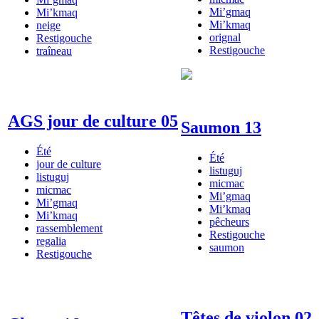
Mi’gmaq
Mi’kmaq
Mi’kmaq
neige
orignal
Restigouche
Restigouche
traîneau
AGS jour de culture 05
Saumon 13
Été
Été
jour de culture
listuguj
listuguj
micmac
micmac
Mi’gmaq
Mi’gmaq
Mi’kmaq
Mi’kmaq
pêcheurs
rassemblement
Restigouche
regalia
saumon
Restigouche
Têtes de violon 02