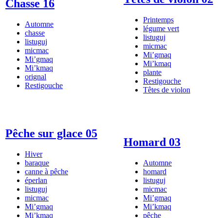
Chasse 16
Printemps
Automne
légume vert
chasse
listuguj
listuguj
micmac
micmac
Mi’gmaq
Mi’gmaq
Mi’kmaq
Mi’kmaq
plante
orignal
Restigouche
Restigouche
Têtes de violon
Pêche sur glace 05
Homard 03
Hiver
baraque
Automne
canne à pêche
homard
éperlan
listuguj
listuguj
micmac
micmac
Mi’gmaq
Mi’gmaq
Mi’kmaq
Mi’kmaq
pêche