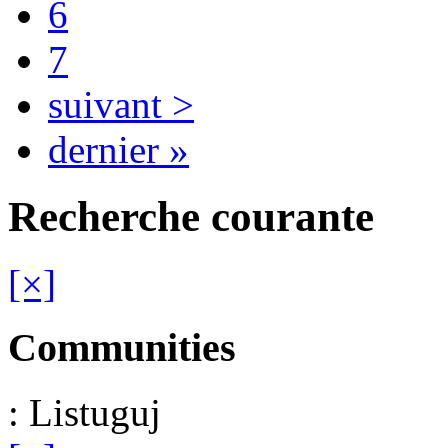
6
7
suivant >
dernier »
Recherche courante
[×]
Communities
: Listuguj