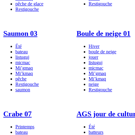
pêche de glace
Restigouche
Restigouche
Saumon 03
Boule de neige 01
Été
Hiver
bateau
boule de neige
listuguj
jouer
micmac
listuguj
Mi’gmaq
micmac
Mi’kmaq
Mi’gmaq
pêche
Mi’kmaq
Restigouche
neige
saumon
Restigouche
Crabe 07
AGS jour de cultu
Printemps
Été
bateau
batteurs