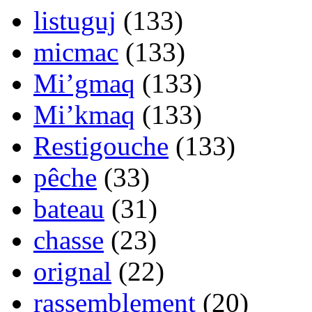
listuguj
(133)
micmac
(133)
Mi’gmaq
(133)
Mi’kmaq
(133)
Restigouche
(133)
pêche
(33)
bateau
(31)
chasse
(23)
orignal
(22)
rassemblement
(20)