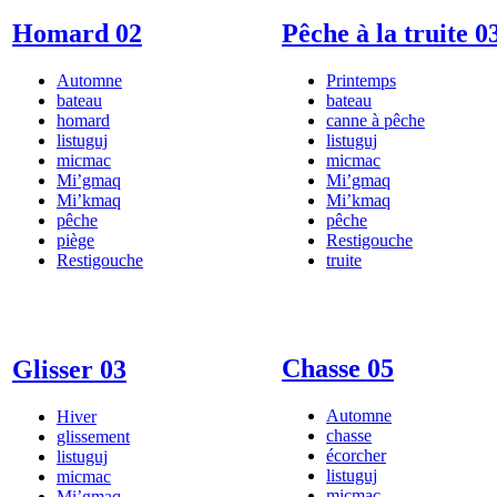
Homard 02
Pêche à la truite 0
Automne
Printemps
bateau
bateau
homard
canne à pêche
listuguj
listuguj
micmac
micmac
Mi’gmaq
Mi’gmaq
Mi’kmaq
Mi’kmaq
pêche
pêche
piège
Restigouche
Restigouche
truite
Chasse 05
Glisser 03
Automne
Hiver
chasse
glissement
écorcher
listuguj
listuguj
micmac
micmac
Mi’gmaq