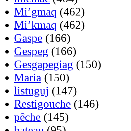
Mi’gmaq
(462)
Mi’kmaq
(462)
Gaspe
(166)
Gespeg
(166)
Gesgapegiag
(150)
Maria
(150)
listuguj
(147)
Restigouche
(146)
pêche
(145)
bateau
(95)