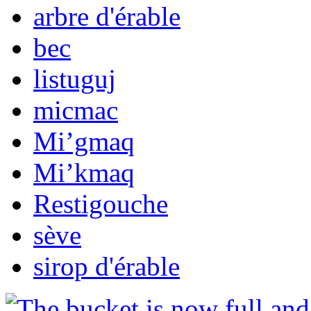
arbre d'érable
bec
listuguj
micmac
Mi’gmaq
Mi’kmaq
Restigouche
sève
sirop d'érable