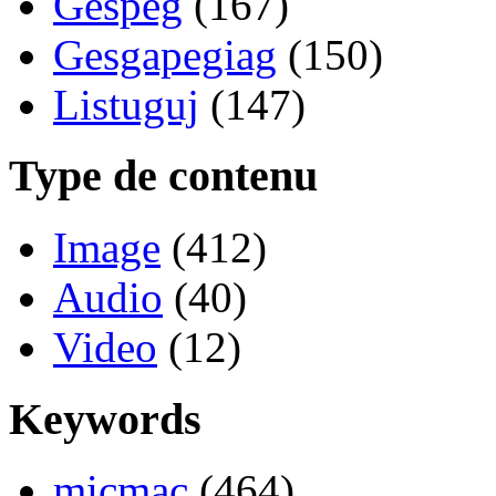
Gespeg
(167)
Gesgapegiag
(150)
Listuguj
(147)
Type de contenu
Image
(412)
Audio
(40)
Video
(12)
Keywords
micmac
(464)