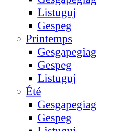
Listuguj
Gespeg
Printemps
Gesgapegiag
Gespeg
Listuguj
Été
Gesgapegiag
Gespeg
Listuguj