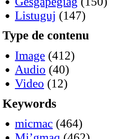
Gesgapegiag
(150)
Listuguj
(147)
Type de contenu
Image
(412)
Audio
(40)
Video
(12)
Keywords
micmac
(464)
Mi’gmaq
(462)