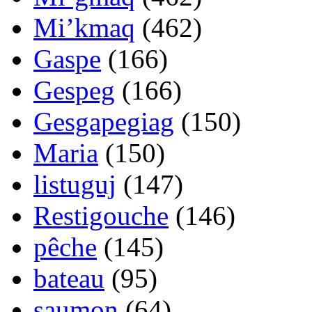
Mi’kmaq
(462)
Gaspe
(166)
Gespeg
(166)
Gesgapegiag
(150)
Maria
(150)
listuguj
(147)
Restigouche
(146)
pêche
(145)
bateau
(95)
saumon
(64)