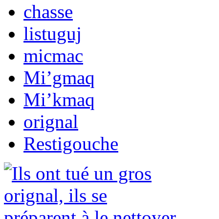
chasse
listuguj
micmac
Mi’gmaq
Mi’kmaq
orignal
Restigouche