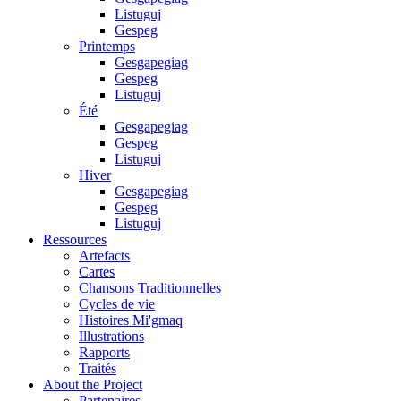
Listuguj
Gespeg
Printemps
Gesgapegiag
Gespeg
Listuguj
Été
Gesgapegiag
Gespeg
Listuguj
Hiver
Gesgapegiag
Gespeg
Listuguj
Ressources
Artefacts
Cartes
Chansons Traditionnelles
Cycles de vie
Histoires Mi'gmaq
Illustrations
Rapports
Traités
About the Project
Partenaires