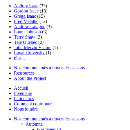
Audrey Isaac
(35)
Gordon Isaac
(18)
Gregg Isaac
(15)
Fred Metallic
(12)
Andrew Lavigne
(3)
Laura Johnson
(3)
Terry Shaw
(3)
Tele Quebec
(2)
John Mervin Vicaire
(1)
Laval University
(1)
plus...
Nos communautés à travers les saisons
Ressources
About the Project
Accueil
Inventaire
Partenaires
Comment contribuer
Nous joindre
Nos communautés à travers les saisons
Automne
Gesgapegiag