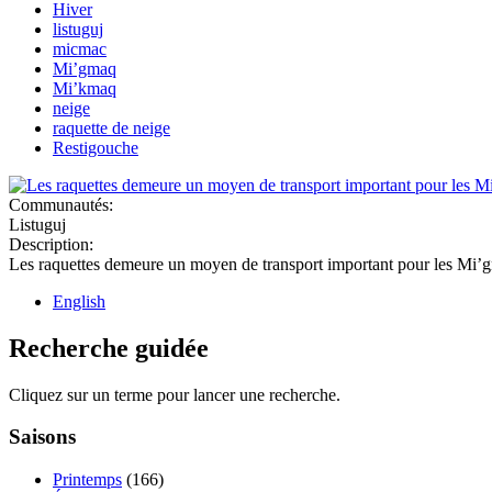
Hiver
listuguj
micmac
Mi’gmaq
Mi’kmaq
neige
raquette de neige
Restigouche
Communautés:
Listuguj
Description:
Les raquettes demeure un moyen de transport important pour les Mi’
English
Recherche guidée
Cliquez sur un terme pour lancer une recherche.
Saisons
Printemps
(166)