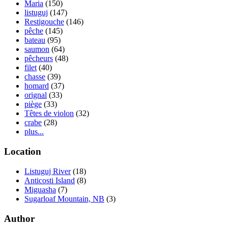
Maria
(150)
listuguj
(147)
Restigouche
(146)
pêche
(145)
bateau
(95)
saumon
(64)
pêcheurs
(48)
filet
(40)
chasse
(39)
homard
(37)
orignal
(33)
piège
(33)
Têtes de violon
(32)
crabe
(28)
plus...
Location
Listuguj River
(18)
Anticosti Island
(8)
Miguasha
(7)
Sugarloaf Mountain, NB
(3)
Author